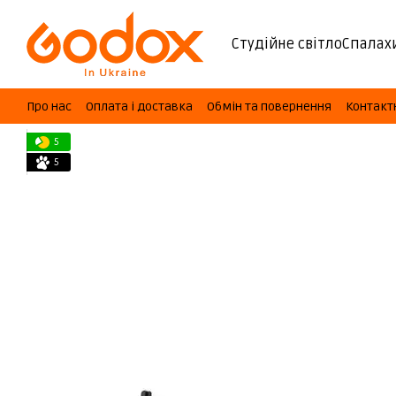
Перейти до основного контенту
Студійне світло
Спалах
Про нас
Оплата і доставка
Обмін та повернення
Контакт
5
5