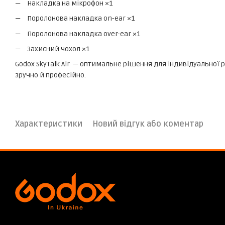
Накладка на мікрофон ×1
Поролонова накладка on-ear ×1
Поролонова накладка over-ear ×1
Захисний чохол ×1
Godox SkyTalk Air — оптимальне рішення для індивідуальної
зручно й професійно.
Характеристики
Новий відгук або коментар