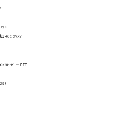
и
вук
д час руху
искання — PTT
ра)