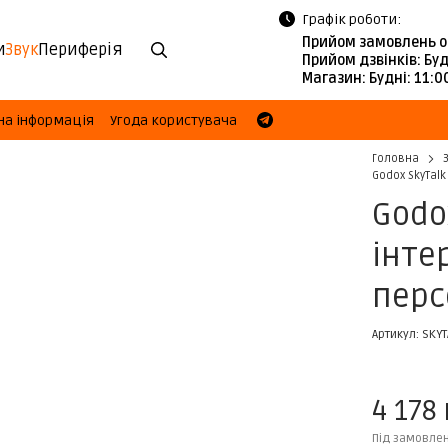
Графік роботи:
Прийом замовлень о
и
Звук
Периферія
Прийом дзвінків:
Буд
Магазин:
Будні: 11:
на інформація
Угода користувача
Головна
Godox SkyTalk
Godo
інте
персо
Артикул: SKYT
4 178
Під замовле