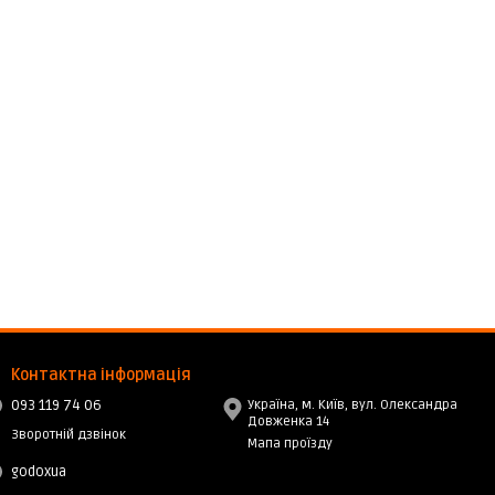
Контактна інформація
093 119 74 06
Україна, м. Київ, вул. Олександра
Довженка 14
Зворотній дзвінок
Мапа проїзду
godoxua