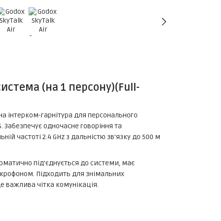
истема (на 1 персону)(Full-
ксна інтерком-гарнітура для персонального
. Забезпечує одночасне говоріння та
ьній частоті 2.4 GHz з дальністю зв’язку до 500 м
оматично під’єднується до системи, має
крофоном. Підходить для знімальних
де важлива чітка комунікація.