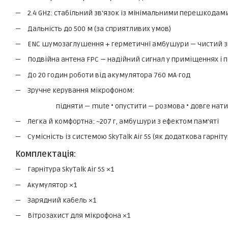
2.4 GHz: стабільний зв’язок із мінімальними перешкодам
Дальність до 500 м (за сприятливих умов)
ENC шумозаглушення + герметичні амбушури — чистий з
Подвійна антена FPC — надійний сигнал у приміщеннях і пі
До 20 годин роботи від акумулятора 760 мА·год
Зручне керування мікрофоном:
підняти — mute • опустити — розмова • довге нат
Легка й комфортна: ~207 г, амбушури з ефектом пам’яті
Сумісність із системою SkyTalk Air 5S (як додаткова гарніту
Комплектація:
Гарнітура SkyTalk Air 5S ×1
Акумулятор ×1
Зарядний кабель ×1
Вітрозахист для мікрофона ×1