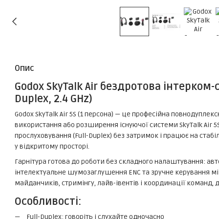
Опис
Godox SkyTalk Air бездротова інтерком-с
Duplex, 2.4 GHz)
Godox SkyTalk Air 5S (1 персона) — це професійна повнодупле
використання або розширення існуючої системи SkyTalk Air 5S
прослуховування (Full-Duplex) без затримок і працює на стабіл
у відкритому просторі.
Гарнітура готова до роботи без складного налаштування: авт
інтелектуальне шумозаглушення ENC та зручне керування мі
майданчиків, стримінгу, лайв-івентів і координації команд, 
Особливості:
Full-Duplex: говоріть і слухайте одночасно