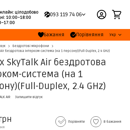
нлайн: цілодобово
093 119 74 06
ні: 10:00–18:00
00–17:00
Бажання
Порівняння
Укр
Звук
Бездротові мікрофони
 Air бездротова інтерком-система (на 1 персону)(Full-Duplex, 2.4 GHz)
x SkyTalk Air бездротова
рком-система (на 1
ну)(Full-Duplex, 2.4 GHz)
ALK AIR
Залишити відгук
 грн
Порівняти
В бажання
ння