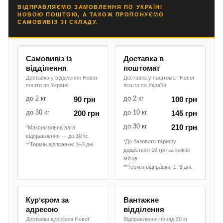
ВІДПРАВЛЯЄМО ЗАМОВЛЕННЯ ПО УКРАЇНІ
НОВОЮ ПОШТОЮ, А ТАКОЖ ПРОПОНУЄМО
САМОВИВІЗ ЗІ СКЛАДУ.
Самовивіз із
Доставка в
відділення
поштомат
Доставка у відділення Нової
Доставка у поштомат Нової
пошти по Україні
пошти по Україні
до 2 кг
до 2 кг
90 грн
100 грн
до 30 кг
до 10 кг
200 грн
145 грн
до 30 кг
210 грн
*Максимальна вага
відправлення — до 30 кг.
*До базового тарифу
**Термін відправки: 1–3 дні.
додається 10 грн за кожне
місце.
**Термін відправки: 1–3 дні.
Курʼєром за
Вантажне
адресою
відділення
Доставка курʼєром Нової
Відправлення понад 30 кг