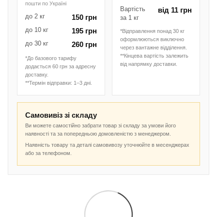
пошти по Україні
Вартість
від 11 грн
до 2 кг
150 грн
за 1 кг
до 10 кг
195 грн
*Відправлення понад 30 кг
оформлюються виключно
до 30 кг
260 грн
через вантажне відділення.
**Кінцева вартість залежить
*До базового тарифу
від напрямку доставки.
додається 60 грн за адресну
доставку.
**Термін відправки: 1–3 дні.
Самовивіз зі складу
Ви можете самостійно забрати товар зі складу за умови його
наявності та за попередньою домовленістю з менеджером.
Наявність товару та деталі самовивозу уточнюйте в месенджерах
або за телефоном.