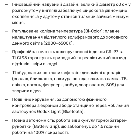
Інноваційний надувний дизайн: великий діаметр 60 см у
розгорнутому вигляді забезпечує широке та рівномірне
охоплення, а у здутому стані світильник займає мінімум
місця.
Регульована колірна температура (Bi-Color): плавне
налаштування від теплого вольфрамового до холодного
денного світла (2800–6500K).
Професійна точність кольору: високі індекси CRI 97 та
TLCI 98 гарантують природний та реалістичний вигляд
відтінків шкіри в кадрі.
11 вбудованих світлових ефектів: динамічні сценарії
(спалах, блискавка, похмура погода, зламана лампа, ТБ,
свічка, вогонь, феєрверк, вибух, зварювання, SOS) для
творчих відео.
Подвійне керування: за допомогою фізичного
контролера з екраном або дистанційно через мобільний
застосунок Godox Light (Bluetooth).
Повна автономність: робота від акумуляторної батареї-
рукоятки (Battery Grip), що забезпечує до 1.5 години
роботи на 100% яскравості.