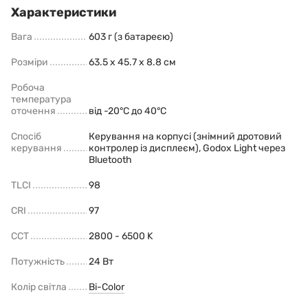
Характеристики
Вага
603 г (з батареєю)
Розміри
63.5 x 45.7 x 8.8 cм
Робоча
температура
оточення
від -20°C до 40°C
Спосіб
Керування на корпусі (знімний дротовий
керування
контролер із дисплеєм), Godox Light через
Bluetooth
TLCI
98
CRI
97
ССТ
2800 - 6500 K
Потужність
24 Вт
Колір світла
Bi-Color