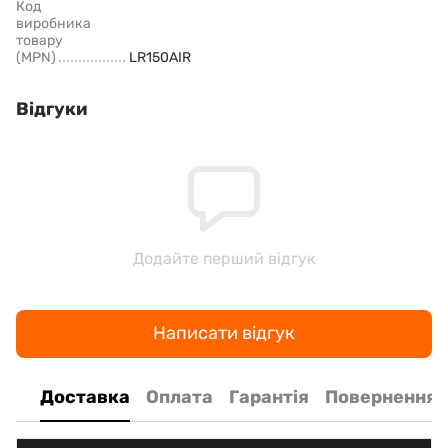
Код
виробника
товару
(MPN)
LR150AIR
Відгуки
Додайте перший відгук
Написати відгук
Доставка
Оплата
Гарантія
Повернення