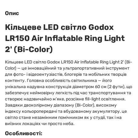
Опис
Кільцеве LED світло Godox
LR150 Air Inflatable Ring Light
2' (Bi-Color)
Кільцеве LED світло Godox LR150 Air Inflatable Ring Light 2' (Bi-
Color) — це інноваційний та ультрапортативний інструмент
для фото- і відеоентузіастів, блогерів та мобільних творців
контенту. Головна особливість світильника — його
унікальна надувна конструкція діаметром 60 см (2 фути), що
забезпечує неймовірну легкість під час транспортування та
створює надзвичайно м’яке, розсіяне fill-light освітлення.
Завдяки двоколірному діапазону (Bi-Color), високому
індексу кольоропередачі та вбудованому акумулятору, це
світло стане незамінним помічником як у студії, так і на
виїзних локаціях чи просто неба.
Особливості: