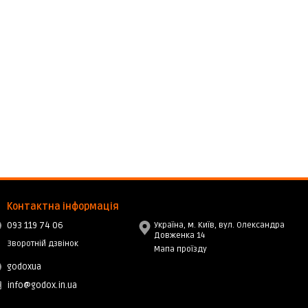
Контактна інформація
093 119 74 06
Україна, м. Київ, вул. Олександра
Довженка 14
Зворотній дзвінок
Мапа проїзду
godoxua
info@godox.in.ua