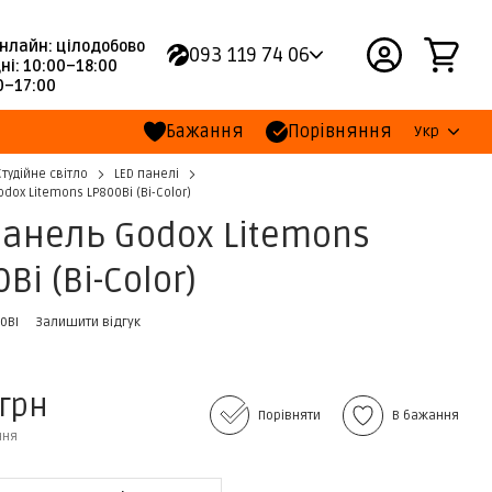
нлайн: цілодобово
093 119 74 06
ні: 10:00–18:00
00–17:00
Бажання
Порівняння
Укр
Студійне світло
LED панелі
dox Litemons LP800Bi (Bi-Color)
панель Godox Litemons
Bi (Bi-Color)
0BI
Залишити відгук
 грн
Порівняти
В бажання
ння