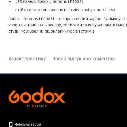
LED панель Godox Litemons LP800Bi
Стійка для встановлення (LED video baby stand 1.9 м)
Godox Litemons LP800Bi — це практичний варіант “увімкнув і
хорошою точністю кольору, ефектами та керуванням зі смар
студії, YouTube/TikTok, онлайн-курсів і стрімів.
Характеристики
Новий відгук або коментар
Мобільна версія