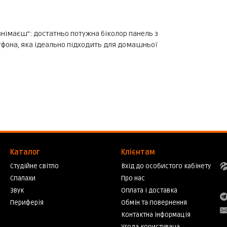
 знімаєш”: достатньо потужна біколор панель з
тфона, яка ідеально підходить для домашньої
Каталог
Клієнтам
Студійне світло
Вхід до особистого кабінету
Спалахи
Про нас
Звук
Оплата і доставка
Периферія
Обмін та повернення
Контактна інформація