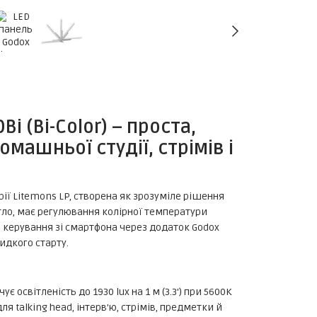
i (Bi-Color) – проста,
машньої студії, стрімів і
ії Litemons LP, створена як зрозуміле рішення
вітло, має регулювання колірної температури
а керування зі смартфона через додаток Godox
видкого старту.
є освітленість до 1930 lux на 1 м (3.3') при 5600K
я talking head, інтерв’ю, стрімів, предметки й