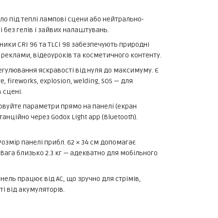
о під теплі лампові сцени або нейтрально-
 без гелів і зайвих налаштувань.
ники CRI 96 та TLCI 98 забезпечують природні
, реклами, відеоуроків та косметичного контенту.
егулювання яскравості від нуля до максимуму. Є
ire, fireworks, explosion, welding, SOS — для
 сцені.
овуйте параметри прямо на панелі (екран
анційно через Godox Light app (Bluetooth).
озмір панелі прибл. 62 × 34 см допомагає
 Вага близько 2.3 кг — адекватно для мобільного
нель працює від AC, що зручно для стрімів,
і від акумуляторів.