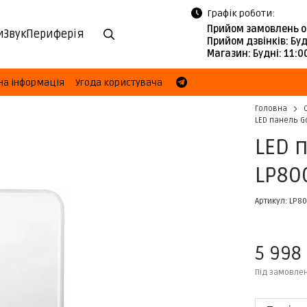
Графік роботи:
Прийом замовлень о
и
Звук
Периферія
Прийом дзвінків:
Буд
Магазин:
Будні: 11:
на інформація
Угода користувача
Головна
LED панель Go
LED 
LP800
Артикул: LP80
5 998
Під замовле