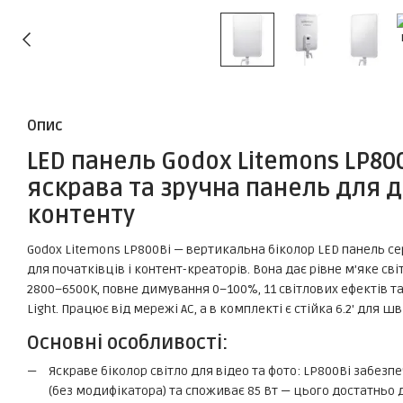
Опис
LED панель Godox Litemons LP800B
яскрава та зручна панель для до
контенту
Godox Litemons LP800Bi — вертикальна біколор LED панель сер
для початківців і контент-креаторів. Вона дає рівне м’яке с
2800–6500K, повне димування 0–100%, 11 світлових ефектів т
Light. Працює від мережі AC, а в комплекті є стійка 6.2' для ш
Основні особливості:
Яскраве біколор світло для відео та фото: LP800Bi забезпечу
(без модифікатора) та споживає 85 Вт — цього достатньо дл