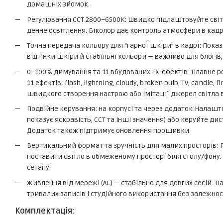
домашніх зйомок.
Регулювання CCT 2800–6500K: Швидко підлаштовуйте світл
денне освітлення. Біколор дає контроль атмосфери в кадрі
Точна передача кольору для “гарної шкіри” в кадрі: Показ
відтінки шкіри й стабільні кольори — важливо для блогів
0–100% димування та 11 вбудованих FX-ефектів: Плавне р
11 ефектів: flash, lightning, cloudy, broken bulb, TV, candle, f
швидкого створення настрою або імітації джерел світла в
Подвійне керування: на корпусі та через додаток:Налашт
показує яскравість, CCT та інші значення) або керуйте дист
Додаток також підтримує оновлення прошивки.
Вертикальний формат та зручність для малих просторів: Р
поставити світло в обмеженому просторі біля столу/фону.
сетапу.
Живлення від мережі (AC) — стабільно для довгих сесій: Па
тривалих записів і студійного використання без залежност
Комплектація: