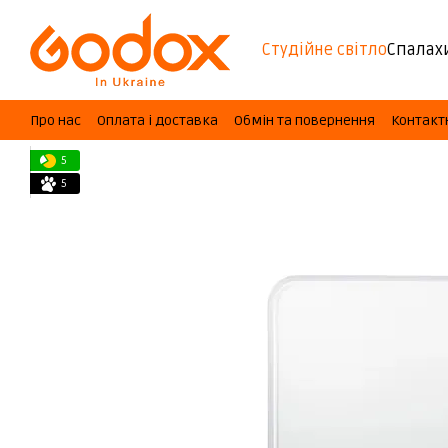
Перейти до основного контенту
Студійне світло
Спалах
Про нас
Оплата і доставка
Обмін та повернення
Контакт
5
5