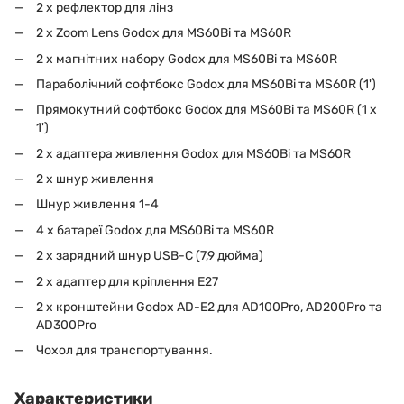
2 х рефлектор для лінз
2 x Zoom Lens Godox для MS60Bi та MS60R
2 х магнітних набору Godox для MS60Bi та MS60R
Параболічний софтбокс Godox для MS60Bi та MS60R (1')
Прямокутний софтбокс Godox для MS60Bi та MS60R (1 x
1')
2 х адаптера живлення Godox для MS60Bi та MS60R
2 x шнур живлення
Шнур живлення 1-4
4 х батареї Godox для MS60Bi та MS60R
2 x зарядний шнур USB-C (7,9 дюйма)
2 x адаптер для кріплення E27
2 х кронштейни Godox AD-E2 для AD100Pro, AD200Pro та
AD300Pro
Чохол для транспортування.
Характеристики