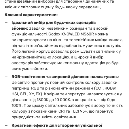
стане ідеальним вибором для створення динамічних та
якісних світлових сцен у будь-якому середовищі.
Ключові характеристики:
Ідеальний вибір для будь-яких сценаріїв
зйомки:
Завдяки невеликим розмірам та високій
функціональності, Godox KNOWLED MS60R можна
використовувати на кіно- та телевізійних майданчиках,
під час інтерв'ю, зйомок відеоблогів, музичних виступів.
Його легкий корпус дозволяє розміщувати світильник у
найрізноманітніших локаціях, а широкий вибір
аксесуарів забезпечує максимальну адаптацію до будь-
яких умов зйомки.
RGB-освітлення та широкий діапазон налаштувань
:
Це світло пропонує повний контроль кольору завдяки
підтримці RGB та різноманітним режимам (CCT, RGBW,
HSI, GEL, XY, FX). Колірна температура налаштовується у
діапазоні від 1800K до 10 000K, а яскравість — від 0 до
100%. При цьому світильник забезпечує високу точність
кольору з показниками CRI та TLCI 95+, що гарантує
природність та якість освітлення.
Креативні ефекти для створення унікальної