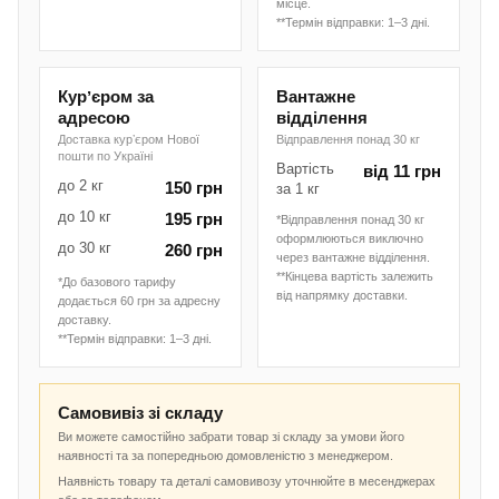
місце.
**Термін відправки: 1–3 дні.
Курʼєром за
Вантажне
адресою
відділення
Доставка курʼєром Нової
Відправлення понад 30 кг
пошти по Україні
Вартість
від 11 грн
до 2 кг
150 грн
за 1 кг
до 10 кг
195 грн
*Відправлення понад 30 кг
оформлюються виключно
до 30 кг
260 грн
через вантажне відділення.
**Кінцева вартість залежить
*До базового тарифу
від напрямку доставки.
додається 60 грн за адресну
доставку.
**Термін відправки: 1–3 дні.
Самовивіз зі складу
Ви можете самостійно забрати товар зі складу за умови його
наявності та за попередньою домовленістю з менеджером.
Наявність товару та деталі самовивозу уточнюйте в месенджерах