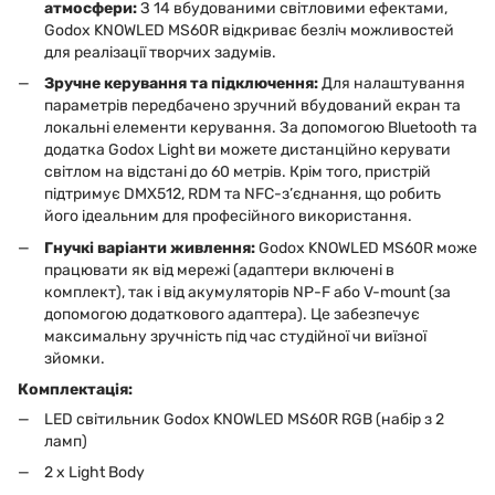
атмосфери:
З 14 вбудованими світловими ефектами,
Godox KNOWLED MS60R відкриває безліч можливостей
для реалізації творчих задумів.
Зручне керування та підключення:
Для налаштування
параметрів передбачено зручний вбудований екран та
локальні елементи керування. За допомогою Bluetooth та
додатка Godox Light ви можете дистанційно керувати
світлом на відстані до 60 метрів. Крім того, пристрій
підтримує DMX512, RDM та NFC-з’єднання, що робить
його ідеальним для професійного використання.
Гнучкі варіанти живлення:
Godox KNOWLED MS60R може
працювати як від мережі (адаптери включені в
комплект), так і від акумуляторів NP-F або V-mount (за
допомогою додаткового адаптера). Це забезпечує
максимальну зручність під час студійної чи виїзної
зйомки.
Комплектація:
LED світильник Godox KNOWLED MS60R RGB (набір з 2
ламп)
2 x Light Body