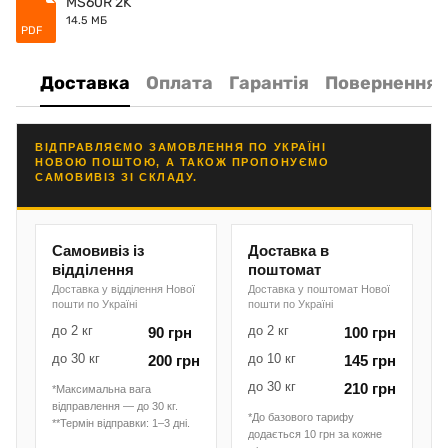
MS60R 2K
14.5 МБ
PDF
Доставка
Оплата
Гарантія
Повернення
ВІДПРАВЛЯЄМО ЗАМОВЛЕННЯ ПО УКРАЇНІ
НОВОЮ ПОШТОЮ, А ТАКОЖ ПРОПОНУЄМО
САМОВИВІЗ ЗІ СКЛАДУ.
Самовивіз із
Доставка в
відділення
поштомат
Доставка у відділення Нової
Доставка у поштомат Нової
пошти по Україні
пошти по Україні
до 2 кг
до 2 кг
90 грн
100 грн
до 30 кг
до 10 кг
200 грн
145 грн
до 30 кг
210 грн
*Максимальна вага
відправлення — до 30 кг.
*До базового тарифу
**Термін відправки: 1–3 дні.
додається 10 грн за кожне