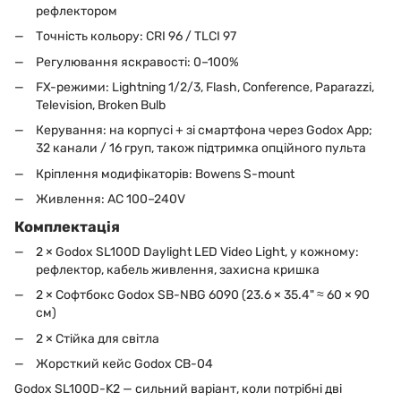
рефлектором
Точність кольору: CRI 96 / TLCI 97
Регулювання яскравості: 0–100%
FX-режими: Lightning 1/2/3, Flash, Conference, Paparazzi,
Television, Broken Bulb
Керування: на корпусі + зі смартфона через Godox App;
32 канали / 16 груп, також підтримка опційного пульта
Кріплення модифікаторів: Bowens S-mount
Живлення: AC 100–240V
Комплектація
2 × Godox SL100D Daylight LED Video Light, у кожному:
рефлектор, кабель живлення, захисна кришка
2 × Софтбокс Godox SB-NBG 6090 (23.6 × 35.4" ≈ 60 × 90
см)
2 × Стійка для світла
Жорсткий кейс Godox CB-04
Godox SL100D-K2 — сильний варіант, коли потрібні дві