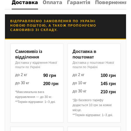
Доставка
Оплата
Гарантія
Повернення
ВІДПРАВЛЯЄМО ЗАМОВЛЕННЯ ПО УКРАЇНІ
НОВОЮ ПОШТОЮ, А ТАКОЖ ПРОПОНУЄМО
САМОВИВІЗ ЗІ СКЛАДУ.
Самовивіз із
Доставка в
відділення
поштомат
Доставка у відділення Нової
Доставка у поштомат Нової
пошти по Україні
пошти по Україні
до 2 кг
до 2 кг
90 грн
100 грн
до 30 кг
до 10 кг
200 грн
145 грн
до 30 кг
210 грн
*Максимальна вага
відправлення — до 30 кг.
*До базового тарифу
**Термін відправки: 1–3 дні.
додається 10 грн за кожне
місце.
**Термін відправки: 1–3 дні.