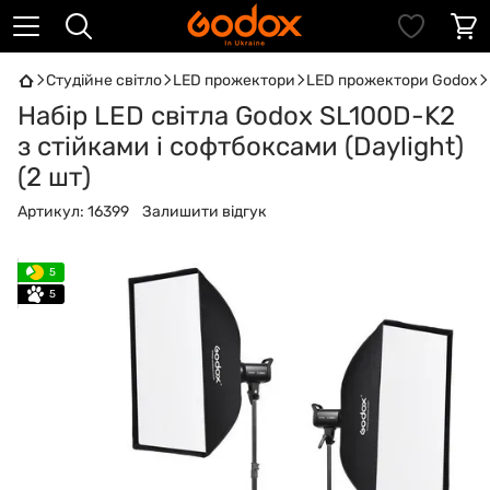
Студійне світло
LED прожектори
LED прожектори Godox
Набір LED світла Godox SL100D-K2
з стійками і софтбоксами (Daylight)
(2 шт)
Артикул:
16399
Залишити відгук
5
5