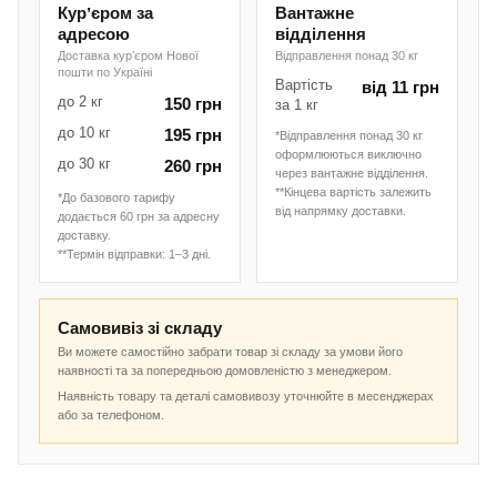
Курʼєром за
Вантажне
адресою
відділення
Доставка курʼєром Нової
Відправлення понад 30 кг
пошти по Україні
Вартість
від 11 грн
до 2 кг
150 грн
за 1 кг
до 10 кг
195 грн
*Відправлення понад 30 кг
оформлюються виключно
до 30 кг
260 грн
через вантажне відділення.
**Кінцева вартість залежить
*До базового тарифу
від напрямку доставки.
додається 60 грн за адресну
доставку.
**Термін відправки: 1–3 дні.
Самовивіз зі складу
Ви можете самостійно забрати товар зі складу за умови його
наявності та за попередньою домовленістю з менеджером.
Наявність товару та деталі самовивозу уточнюйте в месенджерах
або за телефоном.