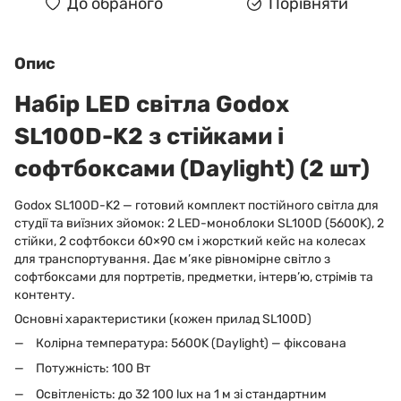
До обраного
Порівняти
Опис
Набір LED світла Godox
SL100D-K2 з стійками і
софтбоксами (Daylight) (2 шт)
Godox SL100D-K2 — готовий комплект постійного світла для
студії та виїзних зйомок: 2 LED-моноблоки SL100D (5600K), 2
стійки, 2 софтбокси 60×90 см і жорсткий кейс на колесах
для транспортування. Дає м’яке рівномірне світло з
софтбоксами для портретів, предметки, інтерв’ю, стрімів та
контенту.
Основні характеристики (кожен прилад SL100D)
Колірна температура: 5600K (Daylight) — фіксована
Потужність: 100 Вт
Освітленість: до 32 100 lux на 1 м зі стандартним