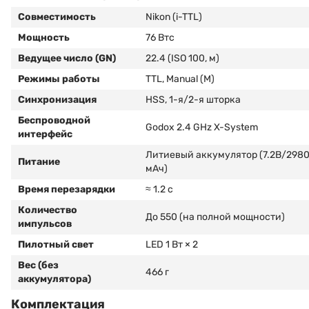
Совместимость
Nikon (i-TTL)
Мощность
76 Втс
Ведущее число (GN)
22.4 (ISO 100, м)
Режимы работы
TTL, Manual (M)
Синхронизация
HSS, 1-я/2-я шторка
Беспроводной
Godox 2.4 GHz X-System
интерфейс
Литиевый аккумулятор (7.2В/298
Питание
мАч)
Время перезарядки
≈ 1.2 с
Количество
До 550 (на полной мощности)
импульсов
Пилотный свет
LED 1 Вт × 2
Вес (без
466 г
аккумулятора)
Комплектация