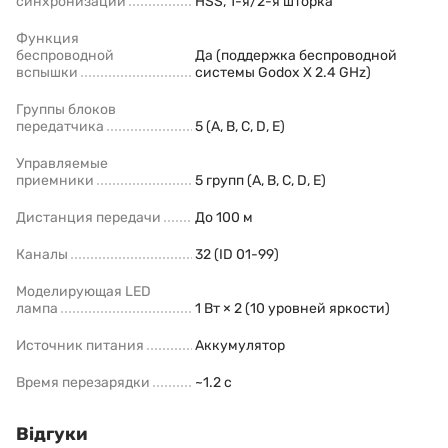
синхронизации
HSS, 1-я/2-я шторка
Функция
беспроводной
Да (поддержка беспроводной
вспышки
системы Godox X 2.4 GHz)
Группы блоков
передатчика
5 (A, B, C, D, E)
Управляемые
приемники
5 групп (A, B, C, D, E)
Дистанция передачи
До 100 м
Каналы
32 (ID 01-99)
Моделирующая LED
лампа
1 Вт × 2 (10 уровней яркости)
Источник питания
Аккумулятор
Время перезарядки
~1.2 с
Відгуки