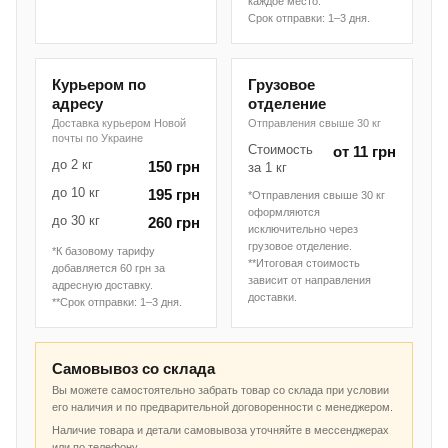
каждое место.
Срок отправки: 1–3 дня.
Курьером по
Грузовое
адресу
отделение
Доставка курьером Новой
Отправления свыше 30 кг
почты по Украине
Стоимость
от 11 грн
до 2 кг
150 грн
за 1 кг
до 10 кг
195 грн
*Отправления свыше 30 кг
оформляются
до 30 кг
260 грн
исключительно через
грузовое отделение.
*К базовому тарифу
**Итоговая стоимость
добавляется 60 грн за
зависит от направления
адресную доставку.
доставки.
**Срок отправки: 1–3 дня.
Самовывоз со склада
Вы можете самостоятельно забрать товар со склада при условии
его наличия и по предварительной договоренности с менеджером.
Наличие товара и детали самовывоза уточняйте в мессенджерах
или по телефону.