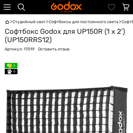
Студийный свет
Софтбоксы для постоянного света
Софтб
Софтбокс Godox для UP150R (1 x 2')
(UP150RRS12)
Артикул:
17019
Оставить отзыв
5
5