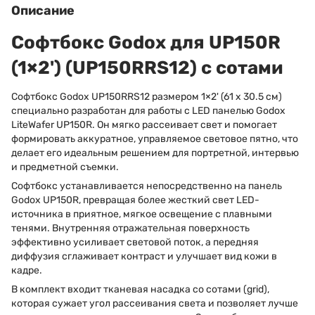
Описание
Софтбокс Godox для UP150R
(1×2') (UP150RRS12) с сотами
Софтбокс Godox UP150RRS12 размером 1×2' (61 x 30.5 cм)
специально разработан для работы с LED панелью Godox
LiteWafer UP150R. Он мягко рассеивает свет и помогает
формировать аккуратное, управляемое световое пятно, что
делает его идеальным решением для портретной, интервью
и предметной съемки.
Софтбокс устанавливается непосредственно на панель
Godox UP150R, превращая более жесткий свет LED-
источника в приятное, мягкое освещение с плавными
тенями. Внутренняя отражательная поверхность
эффективно усиливает световой поток, а передняя
диффузия сглаживает контраст и улучшает вид кожи в
кадре.
В комплект входит тканевая насадка со сотами (grid),
которая сужает угол рассеивания света и позволяет лучше