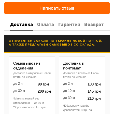
Написать отзыв
Доставка
Оплата
Гарантия
Возврат
ОТПРАВЛЯЕМ ЗАКАЗЫ ПО УКРАИНЕ НОВОЙ ПОЧТОЙ,
А ТАКЖЕ ПРЕДЛАГАЕМ САМОВЫВОЗ СО СКЛАДА.
Самовывоз из
Доставка в
отделения
почтомат
Доставка в отделение Новой
Доставка в почтомат Новой
почты по Украине
почты по Украине
до 2 кг
до 2 кг
90 грн
100 грн
до 30 кг
до 10 кг
200 грн
145 грн
до 30 кг
210 грн
*Максимальный вес
отправления — до 30 кг.
*К базовому тарифу
**Срок отправки: 1–3 дня.
добавляется 10 грн за