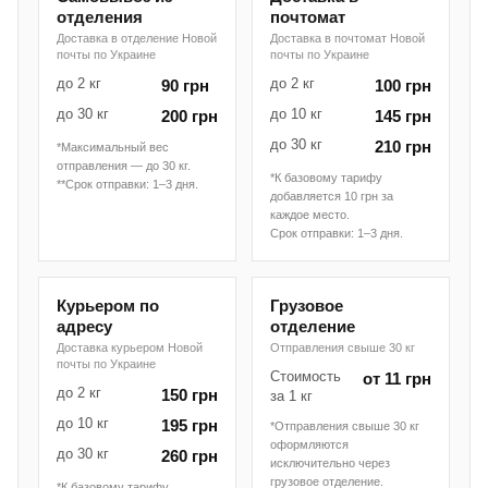
отделения
почтомат
Доставка в отделение Новой
Доставка в почтомат Новой
почты по Украине
почты по Украине
до 2 кг
до 2 кг
90 грн
100 грн
до 30 кг
до 10 кг
200 грн
145 грн
до 30 кг
210 грн
*Максимальный вес
отправления — до 30 кг.
*К базовому тарифу
**Срок отправки: 1–3 дня.
добавляется 10 грн за
каждое место.
Срок отправки: 1–3 дня.
Курьером по
Грузовое
адресу
отделение
Доставка курьером Новой
Отправления свыше 30 кг
почты по Украине
Стоимость
от 11 грн
до 2 кг
150 грн
за 1 кг
до 10 кг
195 грн
*Отправления свыше 30 кг
оформляются
до 30 кг
260 грн
исключительно через
грузовое отделение.
*К базовому тарифу