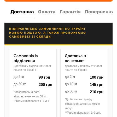
Доставка
Оплата
Гарантія
Повернення
ВІДПРАВЛЯЄМО ЗАМОВЛЕННЯ ПО УКРАЇНІ
НОВОЮ ПОШТОЮ, А ТАКОЖ ПРОПОНУЄМО
САМОВИВІЗ ЗІ СКЛАДУ.
Самовивіз із
Доставка в
відділення
поштомат
Доставка у відділення Нової
Доставка у поштомат Нової
пошти по Україні
пошти по Україні
до 2 кг
до 2 кг
90 грн
100 грн
до 30 кг
до 10 кг
200 грн
145 грн
до 30 кг
210 грн
*Максимальна вага
відправлення — до 30 кг.
*До базового тарифу
**Термін відправки: 1–3 дні.
додається 10 грн за кожне
місце.
**Термін відправки: 1–3 дні.