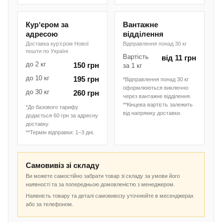
Курʼєром за
Вантажне
адресою
відділення
Доставка курʼєром Нової
Відправлення понад 30 кг
пошти по Україні
Вартість
від 11 грн
до 2 кг
150 грн
за 1 кг
до 10 кг
195 грн
*Відправлення понад 30 кг
оформлюються виключно
до 30 кг
260 грн
через вантажне відділення.
**Кінцева вартість залежить
*До базового тарифу
від напрямку доставки.
додається 60 грн за адресну
доставку.
**Термін відправки: 1–3 дні.
Самовивіз зі складу
Ви можете самостійно забрати товар зі складу за умови його
наявності та за попередньою домовленістю з менеджером.
Наявність товару та деталі самовивозу уточнюйте в месенджерах
або за телефоном.