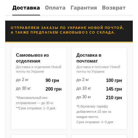
Доставка
Оплата
Гарантия
Возврат
ОТПРАВЛЯЕМ ЗАКАЗЫ ПО УКРАИНЕ НОВОЙ ПОЧТОЙ,
А ТАКЖЕ ПРЕДЛАГАЕМ САМОВЫВОЗ СО СКЛАДА.
Самовывоз из
Доставка в
отделения
почтомат
Доставка в отделение Новой
Доставка в почтомат Новой
почты по Украине
почты по Украине
до 2 кг
до 2 кг
90 грн
100 грн
до 30 кг
до 10 кг
200 грн
145 грн
до 30 кг
210 грн
*Максимальный вес
отправления — до 30 кг.
*К базовому тарифу
**Срок отправки: 1–3 дня.
добавляется 10 грн за
каждое место.
Срок отправки: 1–3 дня.