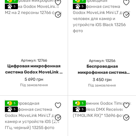
5
5
5
5
Артикул: 12766
Артикул: 13256
Цифровая микрофонная
Беспроводная
система Godox MoveLink II
микрофонная система
M2 на 2 персоны
Godox MoveLink Mini LT
5 690 грн
3 450 грн
для 2 человек для камер и
Під замовлення
Під замовлення
устройств iOS Black
5
5
5
5