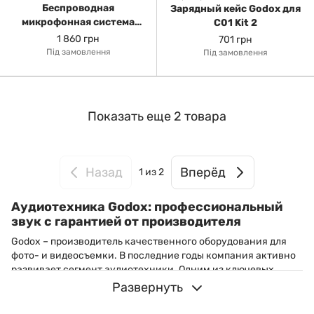
Беспроводная
Зарядный кейс Godox для
микрофонная система
C01 Kit 2
Godox C01 2.4 GHz, White
1 860 грн
701 грн
(на 2 персоны) (USB-C)
Під замовлення
Під замовлення
Показать еще 2 товара
Назад
Вперёд
1
из 2
Аудиотехника Godox: профессиональный
звук с гарантией от производителя
Godox – производитель качественного оборудования для
фото- и видеосъемки. В последние годы компания активно
развивает сегмент аудиотехники. Одним из ключевых
направлений стали беспроводные микрофонные системы,
Развернуть
которые предназначены для профессиональной и
любительской звукозаписи.