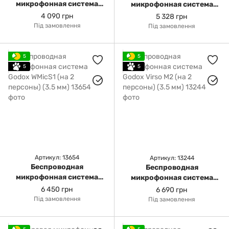
микрофонная система
микрофонная система
Godox Virso S M1 (на 1
Godox Virso S M2 (на 2
4 090 грн
5 328 грн
персону) (3.5 мм)
персоны) (3.5 мм)
Під замовлення
Під замовлення
5
5
5
5
Артикул: 13654
Артикул: 13244
Беспроводная
Беспроводная
микрофонная система
микрофонная система
Godox WMicS1 (на 2
Godox Virso M2 (на 2
6 450 грн
6 690 грн
персоны) (3.5 мм)
персоны) (3.5 мм)
Під замовлення
Під замовлення