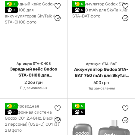
5
5
5
5
Артикул: STA-CH08
Артикул: STA-BAT
Зарядный кейс Godox
Аккумулятор Godox STA-
STA-CH08 для
BAT 760 mAh для SkyTalk
аккумуляторов SkyTalk Air
Air
2 263 грн
600 грн
Під замовлення
Під замовлення
5
5
5
5