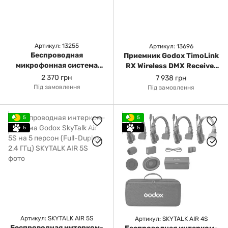
Артикул: 13255
Артикул: 13696
Беспроводная
Приемник Godox TimoLink
микрофонная система
RX Wireless DMX Receiver
Godox MoveLink Mini LT
(TIMOLINK RX)*
2 370 грн
7 938 грн
для камер и устройств iOS
Під замовлення
Під замовлення
(2,4 ГГц, черный)
5
5
5
5
Артикул: SKYTALK AIR 5S
Артикул: SKYTALK AIR 4S
Беспроводная интерком-