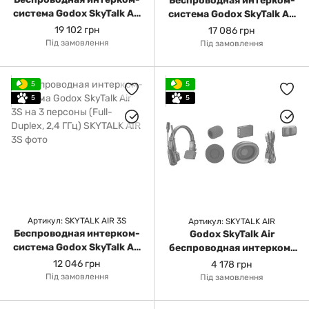
Беспроводная интерком-
система Godox SkyTalk Air
система Godox SkyTalk Air
5S на 5 персон (Full-
4S на 4 персоны (Full-
19 102 грн
17 086 грн
Duplex, 2,4 ГГц)
Duplex, 2,4 ГГц)
Під замовлення
Під замовлення
5
5
5
5
Артикул: SKYTALK AIR 3S
Артикул: SKYTALK AIR
Беспроводная интерком-
Godox SkyTalk Air
система Godox SkyTalk Air
беспроводная интерком-
3S на 3 персоны (Full-
система (на 1 персону)
12 046 грн
4 178 грн
Duplex, 2,4 ГГц)
(Full-Duplex, 2.4 GHz)
Під замовлення
Під замовлення