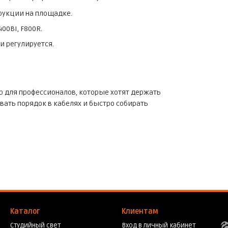
трукции на площадке.
00BI, F800R.
и регулируется.
р для профессионалов, которые хотят держать
ать порядок в кабелях и быстро собирать
Каталог
Клиентам
Студийный свет
Вход в личный кабинет