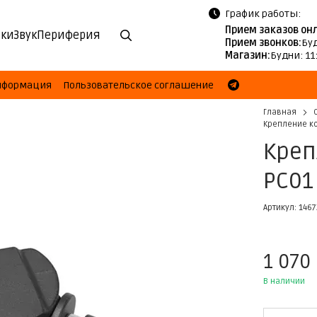
График работы:
Прием заказов он
ки
Звук
Периферия
Прием звонков:
Буд
Магазин:
Будни: 11
информация
Пользовательское соглашение
Главная
Крепление ко
Креп
PC01
Артикул: 1467
1 070
В наличии