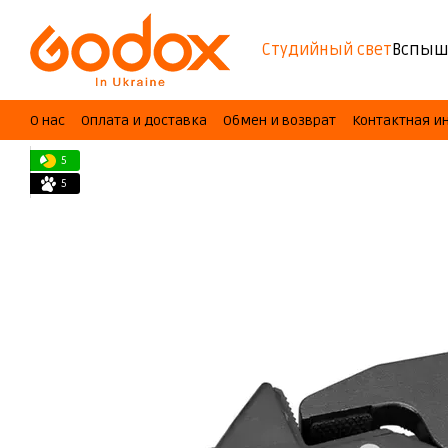
Перейти к основному контенту
Студийный свет
Вспыш
О нас
Оплата и доставка
Обмен и возврат
Контактная 
5
5