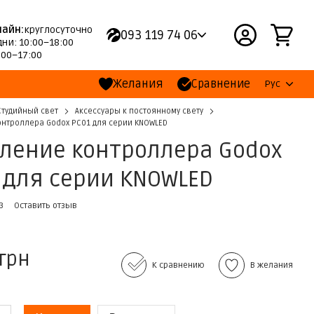
лайн:
круглосуточно
093 119 74 06
ни: 10:00–18:00
:00–17:00
Желания
Сравнение
Рус
Студийный свет
Аксессуары к постоянному свету
нтроллера Godox PC01 для серии KNOWLED
ление контроллера Godox
 для серии KNOWLED
3
Оставить отзыв
 грн
К сравнению
В желания