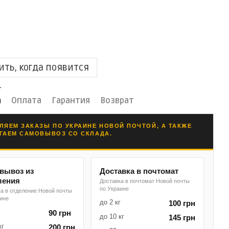
ть, когда появится
а
Оплата
Гарантия
Возврат
ЛЯЕМ ЗАКАЗЫ ПО УКРАИНЕ НОВОЙ ПОЧТОЙ, А ТАКЖЕ
ГАЕМ САМОВЫВОЗ СО СКЛАДА.
вывоз из
Доставка в почтомат
ления
Доставка в почтомат Новой почты
по Украине
а в отделение Новой почты
аине
до 2 кг
100 грн
г
90 грн
до 10 кг
145 грн
кг
200 грн