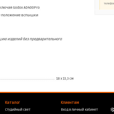
телефо
ключая Godox AD400Pro
е положение вспышки
кцию изделий без предварительного
18 х 15,3 см
Каталог
Клиентам
Студийный свет
Вход в личный кабинет