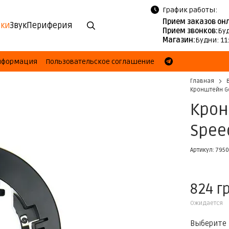
График работы:
Прием заказов он
ки
Звук
Периферия
Прием звонков:
Буд
Магазин:
Будни: 11
информация
Пользовательское соглашение
Главная
Кронштейн Go
Крон
Spee
Артикул: 795
824 г
Ожидается
Выберите