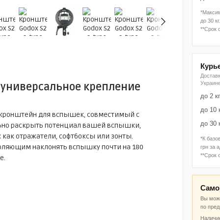
*Макси
до 30 кг
**Срок 
Курь
Достав
Украин
 – универсальное крепление
до 2 к
до 10 
 кронштейн для вспышек, совместимый с
до 30 
льно раскрыть потенциал вашей вспышки,
 как отражатели, софтбоксы или зонты.
*К базо
оляющим наклонять вспышку почти на 180
грн за 
**Срок 
е.
Само
Вы може
по пре
Наличие