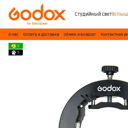
Перейти к основному контенту
Студийный свет
Вспыш
О нас
Оплата и доставка
Обмен и возврат
Контактная 
5
5