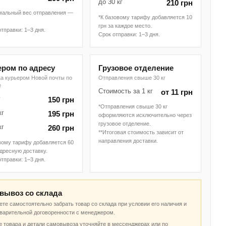
до 30 кг
210 грн
мальный вес отправления —
*К базовому тарифу добавляется 10
.
грн за каждое место.
отправки: 1–3 дня.
Срок отправки: 1–3 дня.
ером по адресу
Грузовое отделение
ка курьером Новой почты по
Отправления свыше 30 кг
е
Стоимость за 1 кг
от 11 грн
г
150 грн
*Отправления свыше 30 кг
кг
195 грн
оформляются исключительно через
грузовое отделение.
кг
260 грн
**Итоговая стоимость зависит от
направления доставки.
вому тарифу добавляется 60
адресную доставку.
отправки: 1–3 дня.
вывоз со склада
те самостоятельно забрать товар со склада при условии его наличия и
дварительной договоренности с менеджером.
 товара и детали самовывоза уточняйте в мессенджерах или по