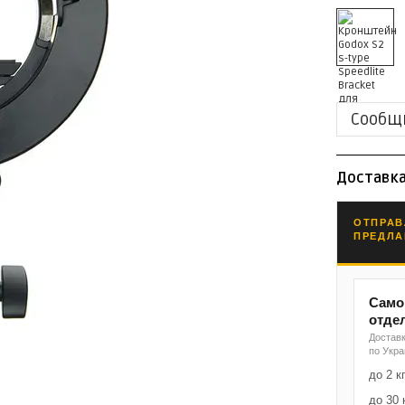
Сообщи
Доставк
ОТПРАВ
ПРЕДЛА
Само
отде
Доставк
по Укр
до 2 к
до 30 