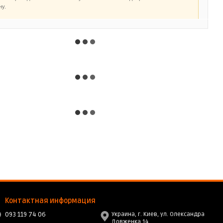
ну.
Контактная информация
093 119 74 06
Украина, г. Киев, ул. Олександра
Довженка 14