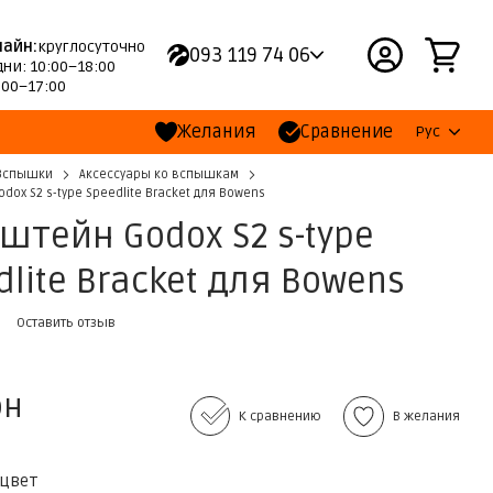
лайн:
круглосуточно
093 119 74 06
ни: 10:00–18:00
:00–17:00
Желания
Сравнение
Рус
Вспышки
Аксессуары ко вспышкам
dox S2 s-type Speedlite Bracket для Bowens
штейн Godox S2 s-type
dlite Bracket для Bowens
0
Оставить отзыв
рн
К сравнению
В желания
 цвет