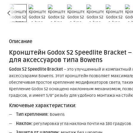
Описание
Кронштейн Godox S2 Speedlite Bracket
для аксессуаров типа Bowens
Godox S2 Speedlite Bracket
– это улучшенный и компактный
аксессуарами Bowens. Этот кронштейн позволяет максима
обеспечивая простое крепление модификаторов света, таких
Крепление Godox S2 оснащено наклонным механизмом, позв
градусов, и имеет 5/8" резьбу для удобного монтажа на стойк
Ключевые характеристики:
Тип крепления:
Bowens
Наклон:
регулировка угла наклона почти на 180 градусов
Защита от царапин:
монтаж без царапин