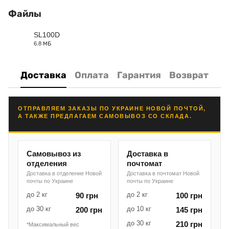
Файлы
SL100D
6.8 МБ
PDF
Доставка
Оплата
Гарантия
Возврат
ОТПРАВЛЯЕМ ЗАКАЗЫ ПО УКРАИНЕ НОВОЙ ПОЧТОЙ,
А ТАКЖЕ ПРЕДЛАГАЕМ САМОВЫВОЗ СО СКЛАДА.
Самовывоз из
Доставка в
отделения
почтомат
Доставка в отделение Новой
Доставка в почтомат Новой
почты по Украине
почты по Украине
до 2 кг
до 2 кг
90 грн
100 грн
до 30 кг
до 10 кг
200 грн
145 грн
до 30 кг
210 грн
*Максимальный вес