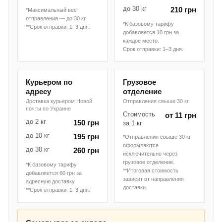
до 30 кг
210 грн
*Максимальный вес
отправления — до 30 кг.
*К базовому тарифу
**Срок отправки: 1–3 дня.
добавляется 10 грн за
каждое место.
Срок отправки: 1–3 дня.
Курьером по
Грузовое
адресу
отделение
Доставка курьером Новой
Отправления свыше 30 кг
почты по Украине
Стоимость
от 11 грн
до 2 кг
150 грн
за 1 кг
до 10 кг
195 грн
*Отправления свыше 30 кг
оформляются
до 30 кг
260 грн
исключительно через
грузовое отделение.
*К базовому тарифу
**Итоговая стоимость
добавляется 60 грн за
зависит от направления
адресную доставку.
доставки.
**Срок отправки: 1–3 дня.