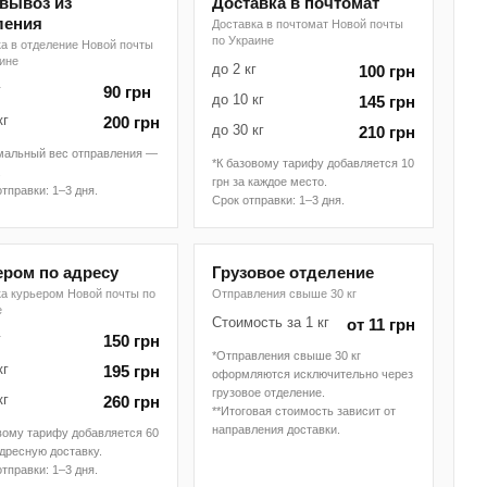
вывоз из
Доставка в почтомат
ления
Доставка в почтомат Новой почты
по Украине
а в отделение Новой почты
аине
до 2 кг
100 грн
г
90 грн
до 10 кг
145 грн
кг
200 грн
до 30 кг
210 грн
мальный вес отправления —
*К базовому тарифу добавляется 10
.
грн за каждое место.
отправки: 1–3 дня.
Срок отправки: 1–3 дня.
ером по адресу
Грузовое отделение
ка курьером Новой почты по
Отправления свыше 30 кг
е
Стоимость за 1 кг
от 11 грн
г
150 грн
*Отправления свыше 30 кг
кг
195 грн
оформляются исключительно через
грузовое отделение.
кг
260 грн
**Итоговая стоимость зависит от
направления доставки.
вому тарифу добавляется 60
адресную доставку.
отправки: 1–3 дня.