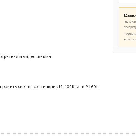
Само
Вы може
по пре
Наличие
телефо
ртретная и видеосъемка.
аправить свет на светильник ML100Bi или ML60II