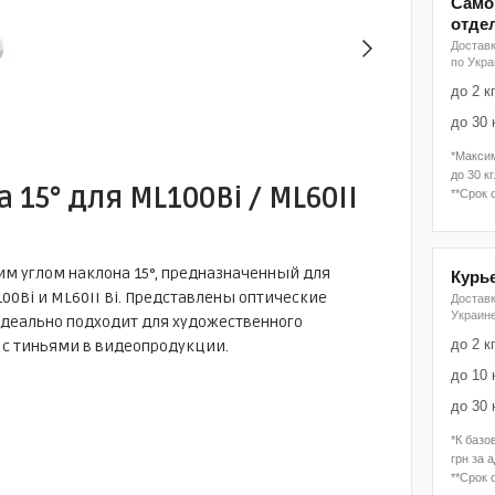
Само
отде
Доставк
по Укр
до 2 к
до 30 
*Макси
до 30 кг
 15° для ML100Bi / ML60II
**Срок 
им углом наклона 15°, предназначенный для
Курь
0Bi и ML60II Bi. Представлены оптические
Достав
Украин
идеально подходит для художественного
до 2 к
 с тиньями в видеопродукции.
до 10 
до 30 
*К базо
грн за 
**Срок 