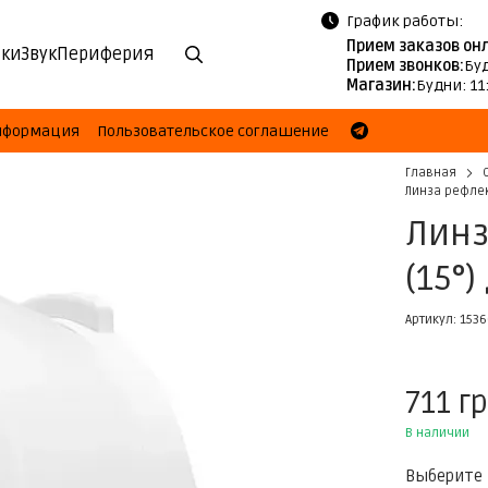
График работы:
Прием заказов он
ки
Звук
Периферия
Прием звонков:
Буд
Магазин:
Будни: 11
информация
Пользовательское соглашение
Главная
Линза рефлект
Линз
(15°)
Артикул: 153
711 г
В наличии
Выберите