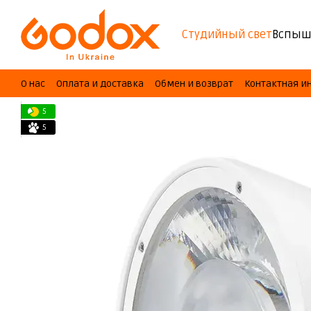
Перейти к основному контенту
Студийный свет
Вспыш
О нас
Оплата и доставка
Обмен и возврат
Контактная 
5
5