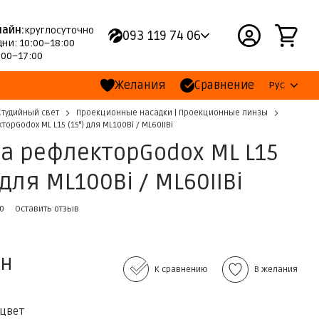
лайн:
круглосуточно
093 119 74 06
ни: 10:00–18:00
:00–17:00
Желания
Сравнение
Рус
Студийный свет
Проекционные насадки | Проекционные линзы
орGodox ML L15 (15°) для ML100Bi / ML60IIBi
а рефлекторGodox ML L15
 для ML100Bi / ML60IIBi
60
Оставить отзыв
рн
К сравнению
В желания
 цвет