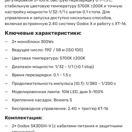
регулировкой 5–100%, быструю перезарядку 0.1–1.5 с,
стабильную цветовую температуру 5700K ±200K и точную
настройку мощности 1/32–1/1 с шагом 0.1 стопа. Для
управления и запуска доступно несколько способов,
включая встроенную 2.4G систему Godox X и работу с XT-16.
Ключевые характеристики:
2× моноблоки 300Ws
Ведущее число: 190' / 58 м (ISO 100)
Цветовая температура: 5700K ±200K
Диапазон мощности: 1/32 – 1/1 (±0.1 stop)
Время перезарядки: 0.1 – 1.5 с
Продолжительность импульса (t0.1): 1/380 – 1/200 с
Моделировочная лампа: 10W LED, дым 5–100%
Крепление насадок: Bowens S
Беспроводное управление: 2.4G + триггер XT-16
Комплектация:
2× Godox SK300III-V (с кабелями питания и защитными
крышками)