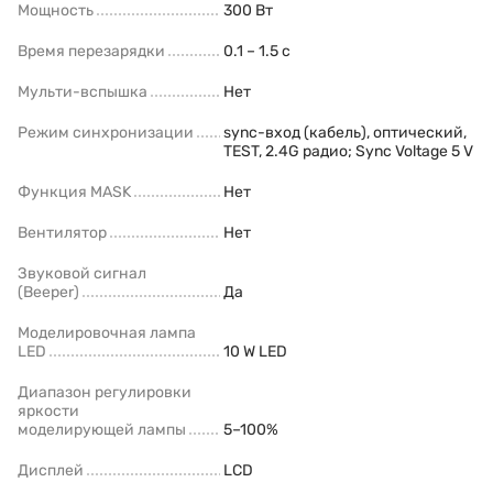
Мощность
300 Вт
Время перезарядки
0.1 – 1.5 с
Мульти-вспышка
Нет
Режим синхронизации
sync-вход (кабель), оптический,
TEST, 2.4G радио; Sync Voltage 5 V
Функция MASK
Нет
Вентилятор
Нет
Звуковой сигнал
(Beeper)
Да
Моделировочная лампа
LED
10 W LED
Диапазон регулировки
яркости
моделирующей лампы
5–100%
Дисплей
LCD