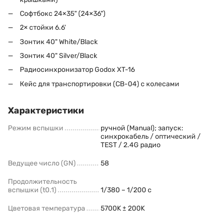
Софтбокс 24×35" (24×36")
2× стойки 6.6'
Зонтик 40" White/Black
Зонтик 40" Silver/Black
Радиосинхронизатор Godox XT-16
Кейс для транспортировки (CB-04) с колесами
Характеристики
Режим вспышки
ручной (Manual); запуск:
синхрокабель / оптический /
TEST / 2.4G радио
Ведущее число (GN)
58
Продолжительность
вспышки (t0.1)
1/380 – 1/200 с
Цветовая температура
5700K ± 200K