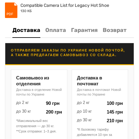
Compatible Camera List for Legacy Hot Shoe
130 КБ
PDF
Доставка
Оплата
Гарантия
Возврат
ОТПРАВЛЯЕМ ЗАКАЗЫ ПО УКРАИНЕ НОВОЙ ПОЧТОЙ,
А ТАКЖЕ ПРЕДЛАГАЕМ САМОВЫВОЗ СО СКЛАДА.
Самовывоз из
Доставка в
отделения
почтомат
Доставка в отделение Новой
Доставка в почтомат Новой
почты по Украине
почты по Украине
до 2 кг
до 2 кг
90 грн
100 грн
до 30 кг
до 10 кг
200 грн
145 грн
до 30 кг
210 грн
*Максимальный вес
отправления — до 30 кг.
*К базовому тарифу
**Срок отправки: 1–3 дня.
добавляется 10 грн за