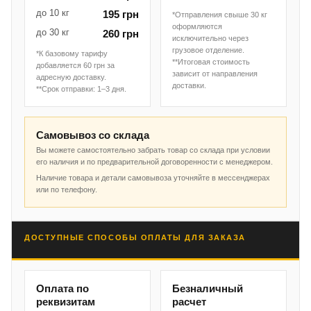
до 10 кг
195 грн
*Отправления свыше 30 кг
оформляются
до 30 кг
260 грн
исключительно через
грузовое отделение.
*К базовому тарифу
**Итоговая стоимость
добавляется 60 грн за
зависит от направления
адресную доставку.
доставки.
**Срок отправки: 1–3 дня.
Самовывоз со склада
Вы можете самостоятельно забрать товар со склада при условии
его наличия и по предварительной договоренности с менеджером.
Наличие товара и детали самовывоза уточняйте в мессенджерах
или по телефону.
ДОСТУПНЫЕ СПОСОБЫ ОПЛАТЫ ДЛЯ ЗАКАЗА
Оплата по
Безналичный
реквизитам
расчет