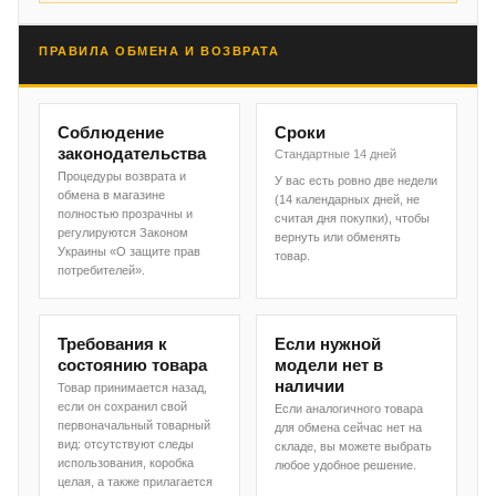
ПРАВИЛА ОБМЕНА И ВОЗВРАТА
Соблюдение
Сроки
законодательства
Стандартные 14 дней
Процедуры возврата и
У вас есть ровно две недели
обмена в магазине
(14 календарных дней, не
полностью прозрачны и
считая дня покупки), чтобы
регулируются Законом
вернуть или обменять
Украины «О защите прав
товар.
потребителей».
Требования к
Если нужной
состоянию товара
модели нет в
наличии
Товар принимается назад,
если он сохранил свой
Если аналогичного товара
первоначальный товарный
для обмена сейчас нет на
вид: отсутствуют следы
складе, вы можете выбрать
использования, коробка
любое удобное решение.
целая, а также прилагается