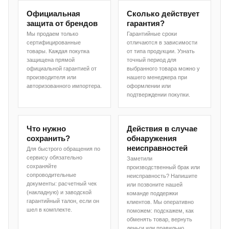
Официальная
Сколько действует
защита от брендов
гарантия?
Мы продаем только
Гарантийные сроки
сертифицированные
отличаются в зависимости
товары. Каждая покупка
от типа продукции. Узнать
защищена прямой
точный период для
официальной гарантией от
выбранного товара можно у
производителя или
нашего менеджера при
авторизованного импортера.
оформлении или
подтверждении покупки.
Что нужно
Действия в случае
сохранить?
обнаружения
неисправностей
Для быстрого обращения по
сервису обязательно
Заметили
сохраняйте
производственный брак или
сопроводительные
неисправность? Напишите
документы: расчетный чек
или позвоните нашей
(накладную) и заводской
команде поддержки
гарантийный талон, если он
клиентов. Мы оперативно
шел в комплекте.
поможем: подскажем, как
обменять товар, вернуть
деньги или правильно