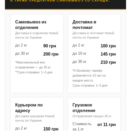
А ТАКЖЕ ПРЕДЛАГАЕМ САМОВЫВОЗ СО СКЛАДА.
Самовывоз из
Доставка в
отделения
почтомат
Доставка в отделение Новой
Доставка в почтомат Новой
почты по Украине
почты по Украине
до 2 кг
до 2 кг
90 грн
100 грн
до 30 кг
до 10 кг
200 грн
145 грн
до 30 кг
210 грн
*Максимальный вес
отправления — до 30 кг.
*К базовому тарифу
**Срок отправки: 1–3 дня.
добавляется 10 грн за
каждое место.
Срок отправки: 1–3 дня.
Курьером по
Грузовое
адресу
отделение
Доставка курьером Новой
Отправления свыше 30 кг
почты по Украине
Стоимость
от 11 грн
до 2 кг
150 грн
за 1 кг