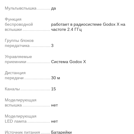
Мультывспышка
да
Функция
беспроводной
работает в радиосистеме Godox X на
вспышки
частоте 2.4 ГГц
Группы блоков
передатчика
3
Управляемые
приемники
Система Godox X
Дистанция
передачи
30 м
Каналы
15
Моделирующая
вспышка
нет
Моделирующая
LED лампа
нет
Источник питания
Батарейки