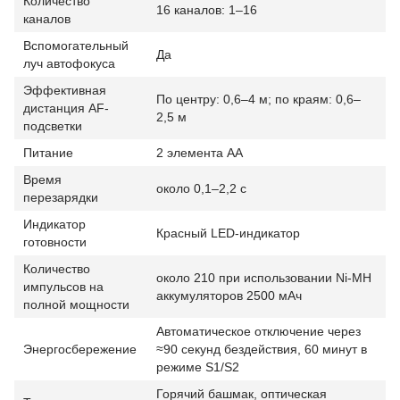
Количество
16 каналов: 1–16
каналов
Вспомогательный
Да
луч автофокуса
Эффективная
По центру: 0,6–4 м; по краям: 0,6–
дистанция AF-
2,5 м
подсветки
Питание
2 элемента AA
Время
около 0,1–2,2 с
перезарядки
Индикатор
Красный LED-индикатор
готовности
Количество
около 210 при использовании Ni-MH
импульсов на
аккумуляторов 2500 мАч
полной мощности
Автоматическое отключение через
Энергосбережение
≈90 секунд бездействия, 60 минут в
режиме S1/S2
Горячий башмак, оптическая