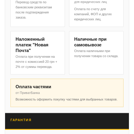
для юридических лиц
Перевод средств по
банковским реквизитам
Оплата по счету для
после подтверждения
компаний, ФОП и других
заказа.
юридических лиц.
Наложенный
Наличные при
платеж "Новая
самовывозе
Почта"
Оплата наличными при
получении товара со склада.
Оплата при получении на
почте с комиссией 20 грн +
2% от суммы перевода.
Оплата частями
от ПриватБанка
Возможность оформить покупку частями для выбранных товаров.
ГАРАНТИЯ