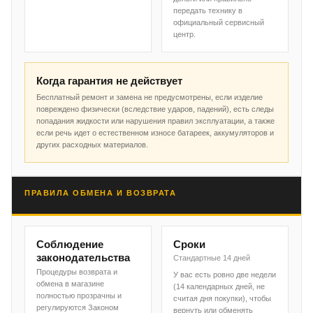
передать технику в
официальный сервисный
центр.
Когда гарантия не действует
Бесплатный ремонт и замена не предусмотрены, если изделие
повреждено физически (вследствие ударов, падений), есть следы
попадания жидкости или нарушения правил эксплуатации, а также
если речь идет о естественном износе батареек, аккумуляторов и
других расходных материалов.
ПРАВИЛА ОБМЕНА И ВОЗВРАТА
Соблюдение
Сроки
законодательства
Стандартные 14 дней
Процедуры возврата и
У вас есть ровно две недели
обмена в магазине
(14 календарных дней, не
полностью прозрачны и
считая дня покупки), чтобы
регулируются Законом
вернуть или обменять