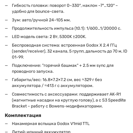
Гибкость головки: поворот 0–330°, наклон –7°…120° –
удобно для bounce-света.
Зум: авто/ручной 24–105 мм.
Продолжительность импульса (t0.1): 1/600…1/20000 с.
LED модель света: 2 Вт, 5300K ±200K.
Беспроводная система: встроенная Godox X 2.4 ГГц
(sender/receiver), 32 канала, 5 групп, дальность до 70 м, ID
01-99.
Подключение: "горячий башмак" + 2.5 мм sync для
проводного запуска.
Габариты/вес: 16.8×7.2×7.2 см, вес ≈329 г без
аккумулятора / ≈413 г с аккумулятором.
Совместимость с аксессуарами: поддерживает AK-R1
(магнитные насадки на круглую голову), а с S3 Speedlite
Bracket – работу с Bowens-модификаторами.
Комплектация
Накамерная вспышка Godox V1mid TTL
Литий-ионный аккумулятор