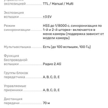
экспозицией
TTL / Manual / Multi
Экспозиция
вспышки
±3 EV
Режим
HSS до 1/8000 с, синхронизация по
синхронизации
1-й и 2-й шторке- включается в
меню камеры (поддержка зависит от
модели камеры)
Мультывспышка
Есть (до 100 вспышек, 100 Гц)
Функция
беспроводной
вспышки
Радио 2.4G
Группы блоков
передатчика
A, B, C, D, E
Управляемые
приемники
A, B, C, D, E
Дистанция
передачи
70 м