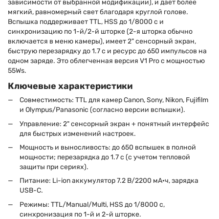
зависимости от выбранной модификации), и дает более
мягкий, равномерный свет благодаря круглой голове.
Вспышка поддерживает TTL, HSS до 1/8000 с и
синхронизацию по 1-й/2-й шторке (2-я шторка обычно
включается в меню камеры), имеет 2" сенсорный экран,
быструю перезарядку до 1.7 с и ресурс до 650 импульсов на
одном заряде. Это облегченная версия V1 Pro с мощностью
55Ws.
Ключевые характеристики
Совместимость: TTL для камер Canon, Sony, Nikon, Fujifilm
и Olympus/Panasonic (согласно версии вспышки).
Управление: 2" сенсорный экран + понятный интерфейс
для быстрых изменений настроек.
Мощность и выносливость: до 650 вспышек в полной
мощности; перезарядка до 1.7 с (с учетом тепловой
защиты при сериях).
Питание: Li-ion аккумулятор 7.2 В/2200 мА·ч, зарядка
USB-C.
Режимы: TTL/Manual/Multi, HSS до 1/8000 с,
синхронизация по 1-й и 2-й шторке.