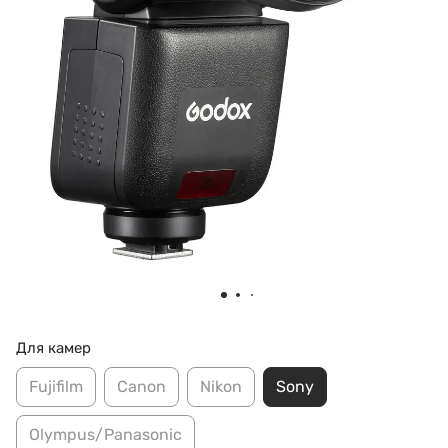
Для камер
Fujifilm
Canon
Nikon
Sony
Olympus/Panasonic