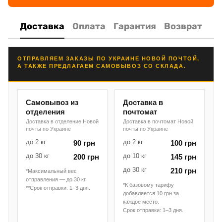
Доставка
Оплата
Гарантия
Возврат
ОТПРАВЛЯЕМ ЗАКАЗЫ ПО УКРАИНЕ НОВОЙ ПОЧТОЙ,
А ТАКЖЕ ПРЕДЛАГАЕМ САМОВЫВОЗ СО СКЛАДА.
Самовывоз из
Доставка в
отделения
почтомат
Доставка в отделение Новой
Доставка в почтомат Новой
почты по Украине
почты по Украине
до 2 кг
до 2 кг
90 грн
100 грн
до 30 кг
до 10 кг
200 грн
145 грн
до 30 кг
210 грн
*Максимальный вес
отправления — до 30 кг.
*К базовому тарифу
**Срок отправки: 1–3 дня.
добавляется 10 грн за
каждое место.
Срок отправки: 1–3 дня.