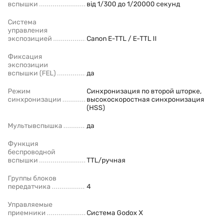
вспышки
від 1/300 до 1/20000 секунд
Система
управления
экспозицией
Canon E-TTL / E-TTL II
Фиксация
экспозиции
вспышки (FEL)
да
Режим
Синхронизация по второй шторке,
синхронизации
высокоскоростная синхронизация
(HSS)
Мультывспышка
да
Функция
беспроводной
вспышки
TTL/ручная
Группы блоков
передатчика
4
Управляемые
приемники
Система Godox X