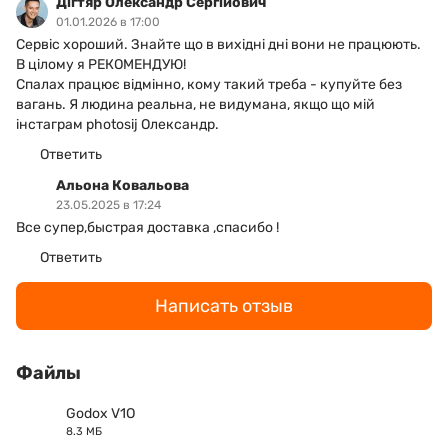
Дігтяр Олександр Сергійович
01.01.2026 в 17:00
Сервіс хороший. Знайте що в вихідні дні вони не працюють.
В цілому я РЕКОМЕНДУЮ!
Спалах працює відмінно, кому такий треба - купуйте без
вагань. Я людина реальна, не видумана, якщо що мій
інстаграм photosij Олександр.
Ответить
Альона Ковальова
23.05.2025 в 17:24
Все супер,быстрая доставка ,спасибо !
Ответить
Написать отзыв
Файлы
Godox V1O
8.3 МБ
PDF