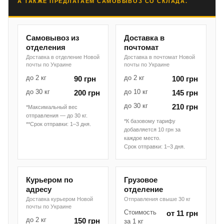
А ТАКЖЕ ПРЕДЛАГАЕМ САМОВЫВОЗ СО СКЛАДА.
Самовывоз из
Доставка в
отделения
почтомат
Доставка в отделение Новой
Доставка в почтомат Новой
почты по Украине
почты по Украине
до 2 кг
до 2 кг
90 грн
100 грн
до 30 кг
до 10 кг
200 грн
145 грн
до 30 кг
210 грн
*Максимальный вес
отправления — до 30 кг.
*К базовому тарифу
**Срок отправки: 1–3 дня.
добавляется 10 грн за
каждое место.
Срок отправки: 1–3 дня.
Курьером по
Грузовое
адресу
отделение
Доставка курьером Новой
Отправления свыше 30 кг
почты по Украине
Стоимость
от 11 грн
до 2 кг
150 грн
за 1 кг