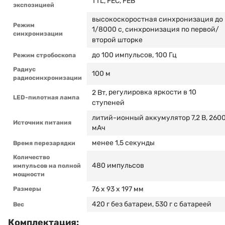
TTL, FEC, FEB
экспозицией
высокоскоростная синхронизация до
Режим
1/8000 с
синхронизация по первой/
,
синхронизации
второй шторке
до 100 импульсов, 100 Гц
Режим стробоскопа
Радиус
100 м
радиосинхронизации
регулировка яркости в 10
2 Вт,
LED-пилотная лампа
ступеней
литий-ионный аккумулятор 7,2 В, 260
Источник питания
мАч
менее 1,5 секунды
Время перезарядки
Количество
480 импульсов
импульсов на полной
мощности
76 х 93 х 197 мм
Размеры
420 г без батареи, 530 г с батареей
Вес
Комплектация: