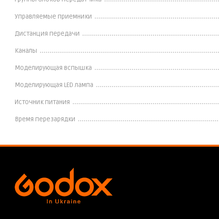
Управляемые приемники
Дистанция передачи
Каналы
Моделирующая вспышка
Моделирующая LED лампа
Источник питания
Время перезарядки