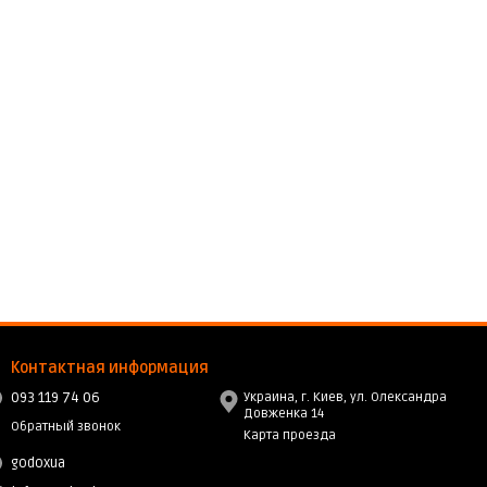
Контактная информация
093 119 74 06
Украина, г. Киев, ул. Олександра
Довженка 14
Обратный звонок
Карта проезда
godoxua