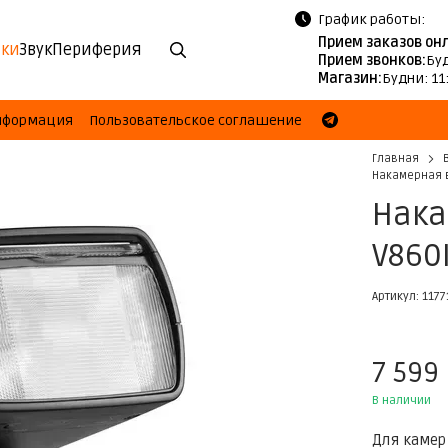
График работы:
Прием заказов он
ки
Звук
Периферия
Прием звонков:
Буд
Магазин:
Будни: 11
информация
Пользовательское соглашение
Главная
Накамерная в
Нака
V860
Артикул: 1177
7 599
В наличии
Для камер