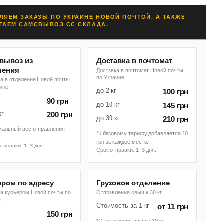
ЛЯЕМ ЗАКАЗЫ ПО УКРАИНЕ НОВОЙ ПОЧТОЙ, А ТАКЖЕ
ГАЕМ САМОВЫВОЗ СО СКЛАДА.
вывоз из
Доставка в почтомат
ления
Доставка в почтомат Новой почты
по Украине
а в отделение Новой почты
аине
до 2 кг
100 грн
г
90 грн
до 10 кг
145 грн
кг
200 грн
до 30 кг
210 грн
мальный вес отправления —
*К базовому тарифу добавляется 10
.
грн за каждое место.
отправки: 1–3 дня.
Срок отправки: 1–3 дня.
ером по адресу
Грузовое отделение
ка курьером Новой почты по
Отправления свыше 30 кг
е
Стоимость за 1 кг
от 11 грн
г
150 грн
*Отправления свыше 30 кг