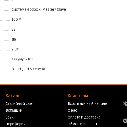
Система Godox X, Master/ Slave
100 м
32
да
2 Вт
Аккумулятор
от 0.1 до 1.5 секунд
Каталог
Клиентам
Студийный свет
Вход в личный кабинет
Вспышки
О нас
Звук
Оплата и доставка
Периферия
Обмен и возврат