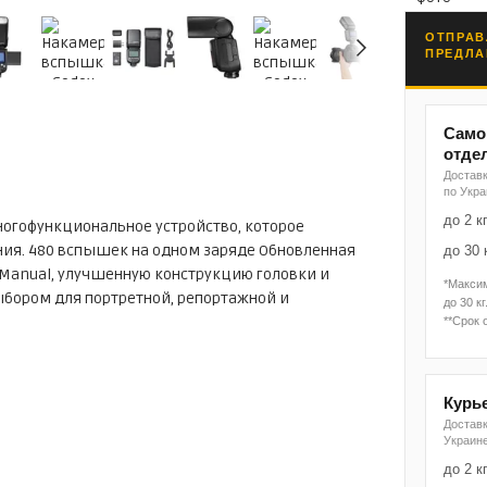
ОТПРАВ
ПРЕДЛА
Само
отде
Доставк
по Укр
до 2 к
ногофункциональное устройство, которое
ния. 480 вспышек на одном заряде Обновленная
до 30 
Manual, улучшенную конструкцию головки и
*Макси
бором для портретной, репортажной и
до 30 кг
**Срок 
Курь
Достав
Украин
до 2 к