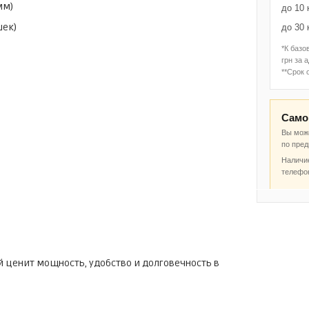
мм)
до 10 
шек)
до 30 
*К базо
грн за 
**Срок 
Само
Вы може
по пре
Наличие
телефо
й ценит мощность, удобство и долговечность в