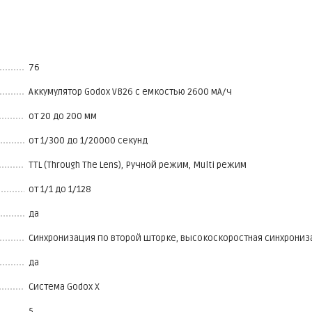
76
Аккумулятор Godox VB26 с емкостью 2600 мА/ч
от 20 до 200 мм
от 1/300 до 1/20000 секунд
TTL (Through The Lens), Ручной режим, Multi режим
от 1/1 до 1/128
да
Синхронизация по второй шторке, высокоскоростная синхрониза
да
Система Godox X
5