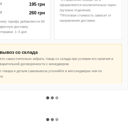
кг
195 грн
оформляются исключительно через
грузовое отделение.
кг
260 грн
**Итоговая стоимость зависит от
направления доставки.
вому тарифу добавляется 60
адресную доставку.
отправки: 1–3 дня.
вывоз со склада
те самостоятельно забрать товар со склада при условии его наличия и
дварительной договоренности с менеджером.
 товара и детали самовывоза уточняйте в мессенджерах или по
ну.