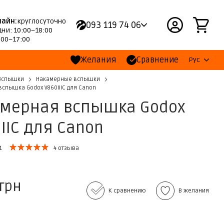
лайн:
круглосуточно
093 119 74 06
ни: 10:00–18:00
:00–17:00
Желания
Сравнение
Рус
Вспышки
Накамерные вспышки
спышка Godox V860IIIC для Canon
мерная вспышка Godox
IIIC для Canon
1
4 отзыва
 грн
К сравнению
В желания