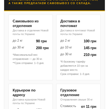
А ТАКЖЕ ПРЕДЛАГАЕМ САМОВЫВОЗ СО СКЛАДА.
Самовывоз из
Доставка в
отделения
почтомат
Доставка в отделение Новой
Доставка в почтомат Новой
почты по Украине
почты по Украине
до 2 кг
до 2 кг
90 грн
100 грн
до 30 кг
до 10 кг
200 грн
145 грн
до 30 кг
210 грн
*Максимальный вес
отправления — до 30 кг.
*К базовому тарифу
**Срок отправки: 1–3 дня.
добавляется 10 грн за
каждое место.
Срок отправки: 1–3 дня.
Курьером по
Грузовое
адресу
отделение
Доставка курьером Новой
Отправления свыше 30 кг
почты по Украине
Стоимость
от 11 грн