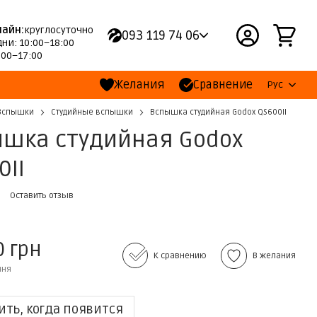
лайн:
круглосуточно
093 119 74 06
ни: 10:00–18:00
:00–17:00
Желания
Сравнение
Рус
Вспышки
Студийные вспышки
Вспышка студийная Godox QS600II
шка студийная Godox
0II
Оставить отзыв
0 грн
К сравнению
В желания
ння
ть, когда появится