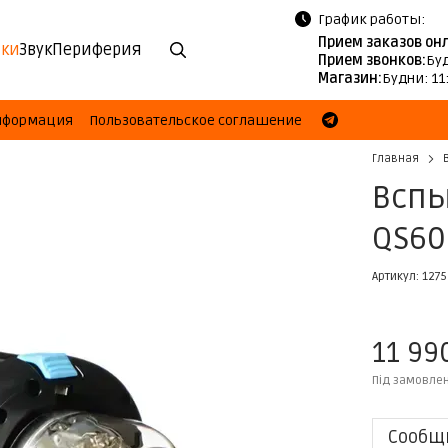
График работы:
Прием заказов он
ки
Звук
Периферия
Прием звонков:
Буд
Магазин:
Будни: 11
информация
Пользовательское соглашение
Главная
Вспы
QS60
Артикул: 1275
11 99
Під замовле
Сообщи