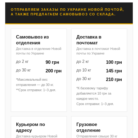
ОТПРАВЛЯЕМ ЗАКАЗЫ ПО УКРАИНЕ НОВОЙ ПОЧТОЙ,
А ТАКЖЕ ПРЕДЛАГАЕМ САМОВЫВОЗ СО СКЛАДА.
Самовывоз из
Доставка в
отделения
почтомат
Доставка в отделение Новой
Доставка в почтомат Новой
почты по Украине
почты по Украине
до 2 кг
до 2 кг
90 грн
100 грн
до 30 кг
до 10 кг
200 грн
145 грн
до 30 кг
210 грн
*Максимальный вес
отправления — до 30 кг.
*К базовому тарифу
**Срок отправки: 1–3 дня.
добавляется 10 грн за
каждое место.
Срок отправки: 1–3 дня.
Курьером по
Грузовое
адресу
отделение
Доставка курьером Новой
Отправления свыше 30 кг