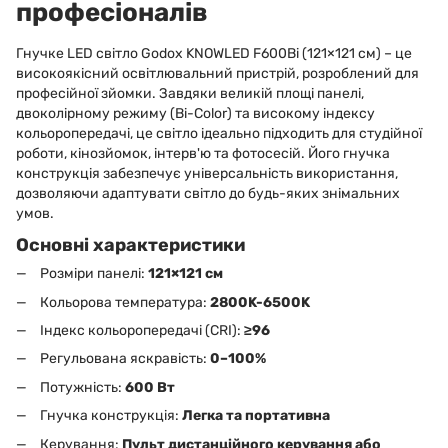
професіоналів
Гнучке LED світло Godox KNOWLED F600Bi (121×121 см) – це
високоякісний освітлювальний пристрій, розроблений для
професійної зйомки. Завдяки великій площі панелі,
двоколірному режиму (Bi-Color) та високому індексу
кольоропередачі, це світло ідеально підходить для студійної
роботи, кінозйомок, інтерв'ю та фотосесій. Його гнучка
конструкція забезпечує універсальність використання,
дозволяючи адаптувати світло до будь-яких знімальних
умов.
Основні характеристики
Розміри панелі:
121×121 см
Кольорова температура:
2800K-6500K
Індекс кольоропередачі (CRI):
≥96
Регульована яскравість:
0–100%
Потужність:
600 Вт
Гнучка конструкція:
Легка та портативна
Керування:
Пульт дистанційного керування або