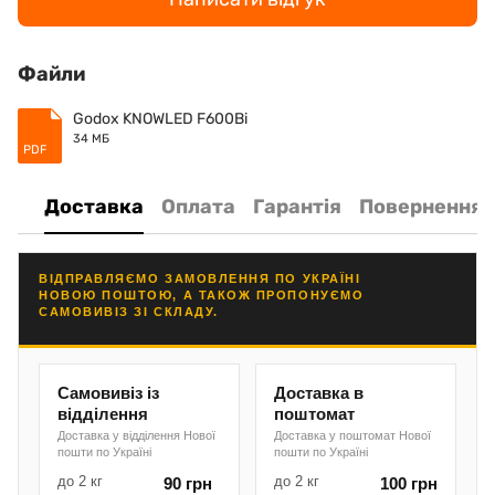
Файли
Godox KNOWLED F600Bi
34 МБ
PDF
Доставка
Оплата
Гарантія
Повернення
ВІДПРАВЛЯЄМО ЗАМОВЛЕННЯ ПО УКРАЇНІ
НОВОЮ ПОШТОЮ, А ТАКОЖ ПРОПОНУЄМО
САМОВИВІЗ ЗІ СКЛАДУ.
Самовивіз із
Доставка в
відділення
поштомат
Доставка у відділення Нової
Доставка у поштомат Нової
пошти по Україні
пошти по Україні
до 2 кг
до 2 кг
90 грн
100 грн