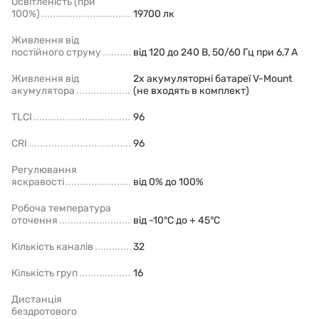
Освітленість (при
100%)
19700 лк
Живлення від
постійного струму
від 120 до 240 В, 50/60 Гц при 6,7 А
Живлення від
2х акумуляторні батареї V-Mount
акумулятора
(не входять в комплект)
TLCI
96
CRI
96
Регулювання
яскравості
від 0% до 100%
Робоча температура
оточення
від -10°C до + 45°C
Кількість каналів
32
Кількість груп
16
Дистанція
бездротового