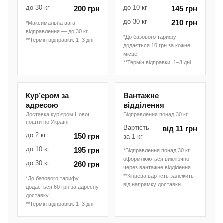
до 30 кг
до 10 кг
200 грн
145 грн
до 30 кг
210 грн
*Максимальна вага
відправлення — до 30 кг.
*До базового тарифу
**Термін відправки: 1–3 дні.
додається 10 грн за кожне
місце.
**Термін відправки: 1–3 дні.
Курʼєром за
Вантажне
адресою
відділення
Доставка курʼєром Нової
Відправлення понад 30 кг
пошти по Україні
Вартість
від 11 грн
до 2 кг
150 грн
за 1 кг
до 10 кг
195 грн
*Відправлення понад 30 кг
оформлюються виключно
до 30 кг
260 грн
через вантажне відділення.
**Кінцева вартість залежить
*До базового тарифу
від напрямку доставки.
додається 60 грн за адресну
доставку.
**Термін відправки: 1–3 дні.