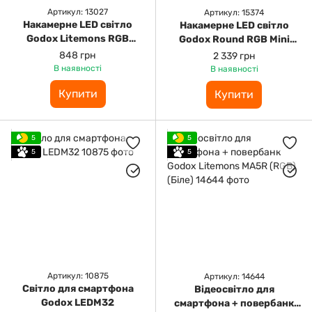
Артикул: 13027
Артикул: 15374
Накамерне LED світло
Накамерне LED світло
Godox Litemons RGB
Godox Round RGB Mini
Pocket-Size LED Video
Creative Light R1
848 грн
2 339 грн
Light (RGB; 3200К-6500K)
В наявності
В наявності
Купити
Купити
5
5
5
5
Артикул: 10875
Артикул: 14644
Світло для смартфона
Відеосвітло для
Godox LEDM32
смартфона + повербанк