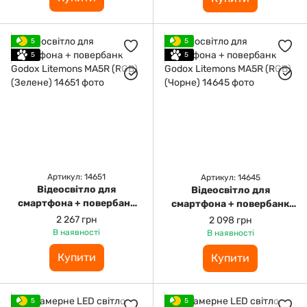
5
5
5
5
Артикул: 14651
Артикул: 14645
Відеосвітло для
Відеосвітло для
смартфона + повербанк
смартфона + повербанк
Godox Litemons MA5R
Godox Litemons MA5R
2 267 грн
2 098 грн
(RGB) (Зелене)
(RGB) (Чорне)
В наявності
В наявності
Купити
Купити
5
5