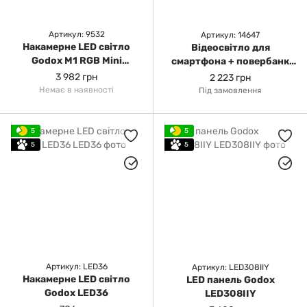
Артикул: 9532
Артикул: 14647
Накамерне LED світло
Відеосвітло для
Godox M1 RGB Mini
смартфона + повербанк
Creative Light
Godox Litemons MA5R
3 982 грн
2 223 грн
(RGB) (Червоне)
Немає в наявності
Під замовлення
5
5
5
5
Артикул: LED36
Артикул: LED308IIY
Накамерне LED світло
LED панель Godox
Godox LED36
LED308IIY