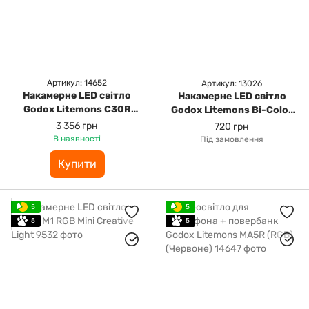
Артикул: 14652
Артикул: 13026
Накамерне LED світло
Накамерне LED світло
Godox Litemons C30R
Godox Litemons Bi-Color
(RGB)
Pocket-Size LED Video
3 356 грн
720 грн
Light (3200 - 6500K)
В наявності
Під замовлення
Купити
5
5
5
5