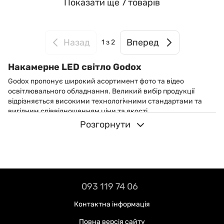
Показати ще 7 товарів
Назад
Вперед
1
з 2
Накамерне LED світло Godox
Godox пропонує широкий асортимент фото та відео
освітлювального обладнання. Великий вибір продукції
відрізняється високими технологічними стандартами та
вигідним співвідношенням ціни та якості.
Розгорнути
Відкрийте для себе широкий асортимент освітлювальних
приладів у каталозі інтернет-магазину godox.in.ua та
оснастіть смартфон, фотоапарат та відеокамеру
високоякісним обладнанням!
Вас також може зацікавити:
093 119 74 06
LED прожектори (LED моноблоки) Godox
LED трубки
Контактна інформація
Гнучкі LED панелі
LED панелі Godox
Повна версія сайту