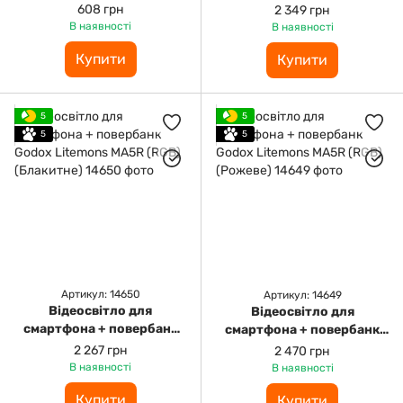
Godox Litemons MA5R
608 грн
2 349 грн
(RGB) (Біле)
В наявності
В наявності
Купити
Купити
5
5
5
5
Артикул: 14650
Артикул: 14649
Відеосвітло для
Відеосвітло для
смартфона + повербанк
смартфона + повербанк
Godox Litemons MA5R
Godox Litemons MA5R
2 267 грн
2 470 грн
(RGB) (Блакитне)
(RGB) (Рожеве)
В наявності
В наявності
Купити
Купити