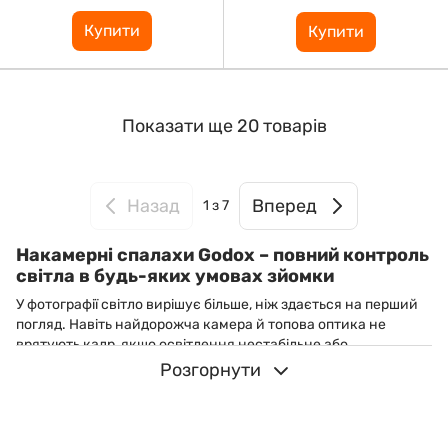
Купити
Купити
Показати ще 20 товарів
Назад
Вперед
1
з 7
Накамерні спалахи Godox – повний контроль
світла в будь-яких умовах зйомки
У фотографії світло вирішує більше, ніж здається на перший
погляд. Навіть найдорожча камера й топова оптика не
врятують кадр, якщо освітлення нестабільне або
непередбачуване. Саме тому накамерний спалах
Розгорнути
залишається одним із головних інструментів у роботі
фотографа – як у студії, так і за її межами.
Накамерні спалахи Godox створені для тих, хто хоче мати