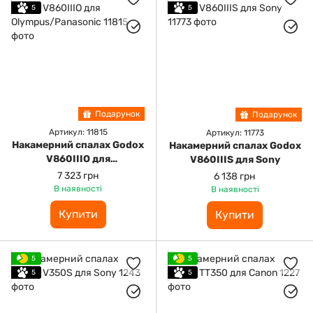
5
5
Подарунок
Подарунок
Артикул: 11815
Артикул: 11773
Накамерний спалах Godox
Накамерний спалах Godox
V860IIIO для
V860IIIS для Sony
Olympus/Panasonic
7 323 грн
6 138 грн
В наявності
В наявності
Купити
Купити
5
5
5
5