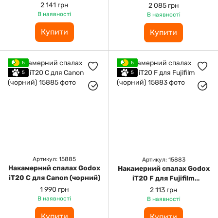
2 141 грн
2 085 грн
В наявності
В наявності
Купити
Купити
5
5
5
5
Артикул: 15885
Артикул: 15883
Накамерний спалах Godox
Накамерний спалах Godox
iT20 C для Canon (чорний)
iT20 F для Fujifilm
(чорний)
1 990 грн
2 113 грн
В наявності
В наявності
Купити
Купити