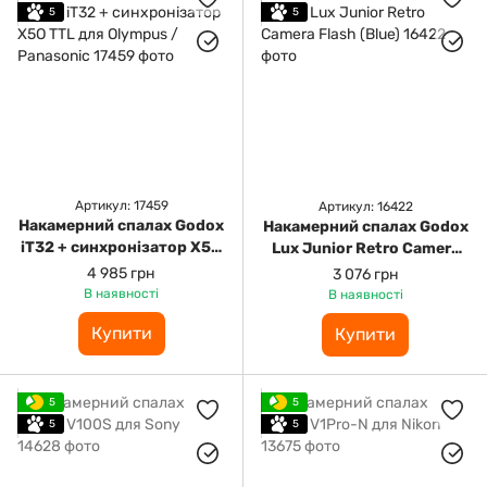
5
5
Артикул: 17459
Артикул: 16422
Накамерний спалах Godox
Накамерний спалах Godox
iT32 + синхронізатор X5O
Lux Junior Retro Camera
TTL для Olympus /
Flash (Blue)
4 985 грн
3 076 грн
Panasonic
В наявності
В наявності
Купити
Купити
5
5
5
5