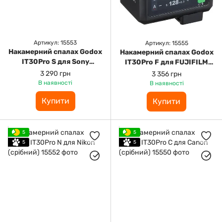
Артикул: 15553
Артикул: 15555
Накамерний спалах Godox
Накамерний спалах Godox
IT30Pro S для Sony
IT30Pro F для FUJIFILM
(чорний)
(чорний)
3 290 грн
3 356 грн
В наявності
В наявності
Купити
Купити
5
5
5
5