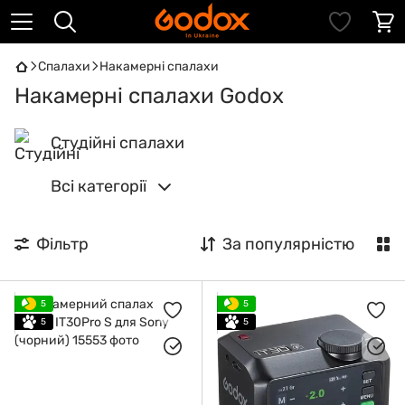
Спалахи
Накамерні спалахи
Накамерні спалахи Godox
Студійні спалахи
Всі категорії
Фільтр
За популярністю
5
5
5
5