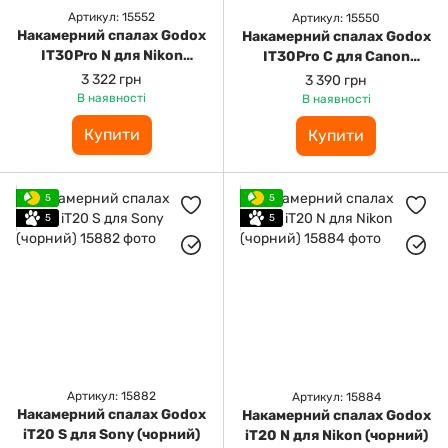
Артикул: 15552
Артикул: 15550
Накамерний спалах Godox
Накамерний спалах Godox
IT30Pro N для Nikon
IT30Pro C для Canon
(срібний)
(срібний)
3 322 грн
3 390 грн
В наявності
В наявності
Купити
Купити
5
5
5
5
Артикул: 15882
Артикул: 15884
Накамерний спалах Godox
Накамерний спалах Godox
iT20 S для Sony (чорний)
iT20 N для Nikon (чорний)