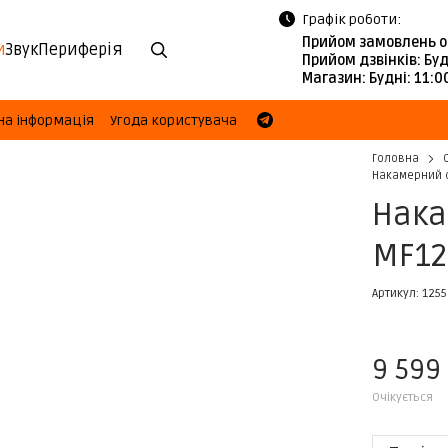
Графік роботи:
Прийом замовлень о
и
Звук
Периферія
Прийом дзвінків:
Буд
Магазин:
Будні: 11:
на інформація
Угода користувача
Головна
Накамерний с
Нака
MF12 
Артикул: 125
9 599
Очікується