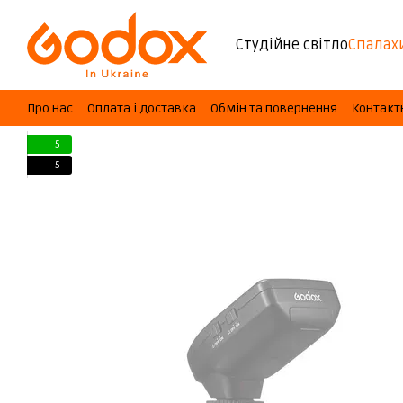
Перейти до основного контенту
Студійне світло
Спалах
Про нас
Оплата і доставка
Обмін та повернення
Контакт
5
5