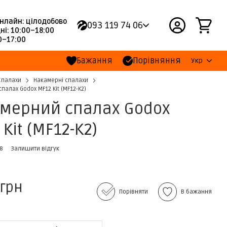
нлайн: цілодобово
093 119 74 06
ні: 10:00–18:00
00–17:00
Бажання
Порівняння
Укр
Спалахи
Накамерні спалахи
палах Godox MF12 Kit (MF12-K2)
мерний спалах Godox
Kit (MF12-K2)
58
Залишити відгук
 грн
Порівняти
В бажання