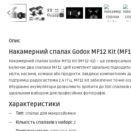
Опис
Накамерний спалах Godox MF12 Kit (MF1
Накамерний спалах Godox MF12 Kit (MF12-K2) – це універсаль
включає два спалахи MF12. Цей комплект ідеально підходить 
квіти, насіння, комахи або продукти. Завдяки компактному д
підтримці радіосистеми 2,4 ГГц, MF12 Kit забезпечує точне о
Вбудовані акумулятори дозволяють зробити до 500 спалахів 
ідеальним вибором для професійних фотографів.
Характеристики
Тип:
спалах для макрозйомки
Кількість спалахів у наборі:
2