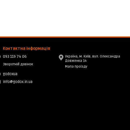
Контактна інформація
093 119 74 06
Україна, м. Київ, вул. Олександра
Довженка 14
Зворотній дзвінок
Мапа проїзду
godoxua
info@godox.in.ua