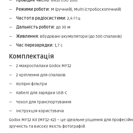
Провідне число:
GN16 (ISO 100)
Режими роботи:
M (ручний), Multi (стробоскопічний)
Частота радіосистеми:
2,4 ГГц
Дальність роботи:
до 30 м
Живлення:
вбудовані акумулятори (до 500 спалахів)
Час перезарядки:
1,7 с
Комплектація
2 макроспалахи Godox MF12
2 кріплення для спалахів
Колірні фільтри
Кабелі для зарядки USB-C
Чохол для транспортування
Інструкція користувача
Godox MF12 Kit (MF12-K2) – це ідеальне рішення для професій
зручність та високу якість фотографій.