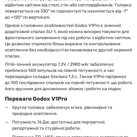
відбитим світлом від стелі, стін або світловідбивачів. Головка
повертається на 330° по горизонталі та нахиляється від -7°
до +120° по вертикалі.
Однією з головних особливостей Godox V1Pro є знімний
додатковий спалах SU-1, який можна використовувати для
фронтального заповнення під час роботи з відбитим світлом.
Це дозволяє отримати більш виразне та контрольоване
освітлення без необхідності встановлювати другий окремий
спалах.
Літій-іонний акумулятор 7.2V / 2980 мАг забезпечує
приблизно 500 імпульсів на повній потужності, а час
перезарядки складає близько 1,3 с. Також V1Pro підтримує
до 100 послідовних спалахів на повній потужності, що робить
його зручним для динамічних зйомок і роботи на подіях.
Переваги Godox V1Pro
Кругла головка: забезпечує м’яке, рівномірне та
природне освітлення.
Потужність 76 Дж: достатньо для портретної,
репортажної та студійної роботи.