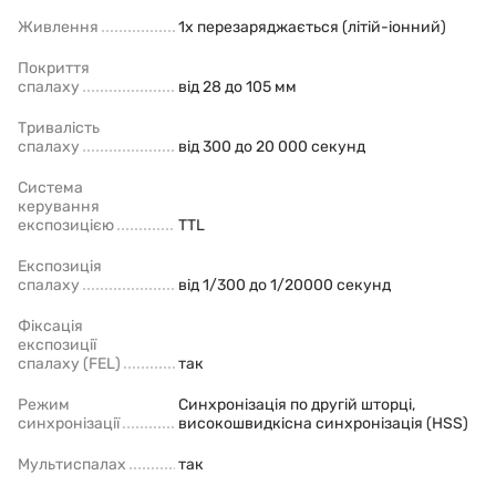
Живлення
1x перезаряджається (літій-іонний)
Покриття
спалаху
від 28 до 105 мм
Тривалість
спалаху
від 300 до 20 000 секунд
Система
керування
експозицією
TTL
Експозиція
спалаху
від 1/300 до 1/20000 секунд
Фіксація
експозиції
спалаху (FEL)
так
Режим
Синхронізація по другій шторці,
синхронізації
високошвидкісна синхронізація (HSS)
Мультиспалах
так