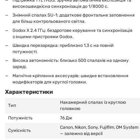
Підтримка TTL і HSS: зручна автоматична експозиція та
високошвидкісна синхронізація до 1/8000 с.
Знімний спалах SU-1: додаткове фронтальне заповнення
для більш контрольованого світла.
Godox X 2.4 ГГц: бездротове керування та синхронізація
з іншими пристроями Godox.
Швидка перезарядка: приблизно 1,3 с на повній
потужності.
Висока автономність: близько 500 спалахів на одному
заряді.
Магнітне кріплення аксесуарів: швидке встановлення
модифікаторів для круглої головки.
Характеристики
Накамерний спалах із круглою
Тип
головкою
Потужність
76 Дж
Canon, Nikon, Sony, Fujifilm, OM System
Сумісність
— залежно від версії