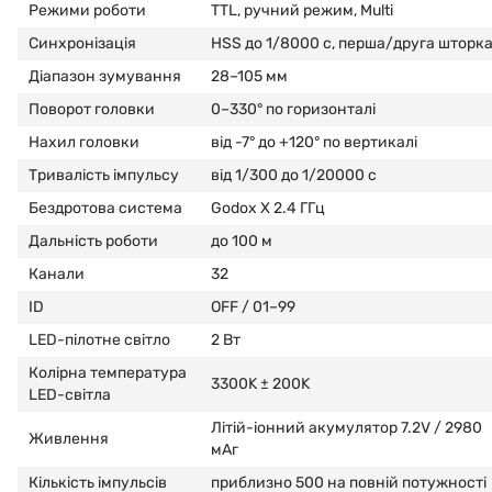
Режими роботи
TTL, ручний режим, Multi
Синхронізація
HSS до 1/8000 с, перша/друга шторк
Діапазон зумування
28–105 мм
Поворот головки
0–330° по горизонталі
Нахил головки
від -7° до +120° по вертикалі
Тривалість імпульсу
від 1/300 до 1/20000 с
Бездротова система
Godox X 2.4 ГГц
Дальність роботи
до 100 м
Канали
32
ID
OFF / 01–99
LED-пілотне світло
2 Вт
Колірна температура
3300K ± 200K
LED-світла
Літій-іонний акумулятор 7.2V / 2980
Живлення
мАг
Кількість імпульсів
приблизно 500 на повній потужності