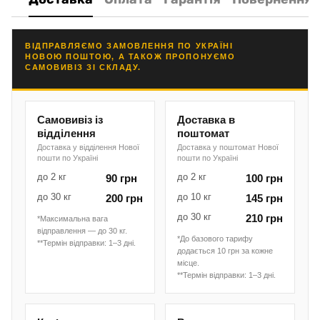
ВІДПРАВЛЯЄМО ЗАМОВЛЕННЯ ПО УКРАЇНІ
НОВОЮ ПОШТОЮ, А ТАКОЖ ПРОПОНУЄМО
САМОВИВІЗ ЗІ СКЛАДУ.
Самовивіз із
Доставка в
відділення
поштомат
Доставка у відділення Нової
Доставка у поштомат Нової
пошти по Україні
пошти по Україні
до 2 кг
до 2 кг
90 грн
100 грн
до 30 кг
до 10 кг
200 грн
145 грн
до 30 кг
210 грн
*Максимальна вага
відправлення — до 30 кг.
*До базового тарифу
**Термін відправки: 1–3 дні.
додається 10 грн за кожне
місце.
**Термін відправки: 1–3 дні.