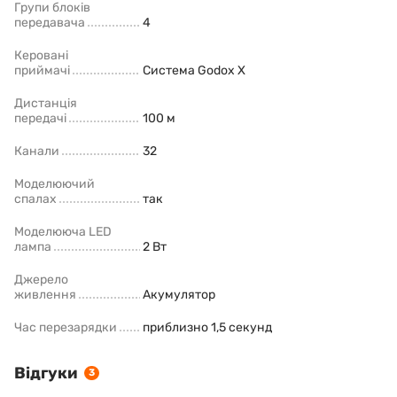
Групи блоків
передавача
4
Керовані
приймачі
Система Godox X
Дистанція
передачі
100 м
Канали
32
Моделюючий
спалах
так
Моделююча LED
лампа
2 Вт
Джерело
живлення
Акумулятор
Час перезарядки
приблизно 1,5 секунд
Відгуки
3