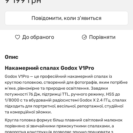
9 199 грн
Повідомити, коли з'явиться
До обраного
Порівняти
Опис
Накамерний спалах Godox V1Pro
Godox V1Pro — це професійний накамерний спалах із
круглою головкою, створений для фотографів, яким потрібне
м’яке, рівномірне та природне освітлення. Завдяки
потужності 76 Дж, підтримці TTL, ручного режиму, HSS до
1/8000 с та вбудованій радіосистемі Godox X 2.4 ГГц, спалах
підходить для портретної, весільної, репортажної, студійної
та комерційної зйомки.
Кругла головка формує більш плавний світловий малюнок
порівняно зі звичайними прямокутними спалахами, а
поворотна конструкція дозволяє зручно працювати з