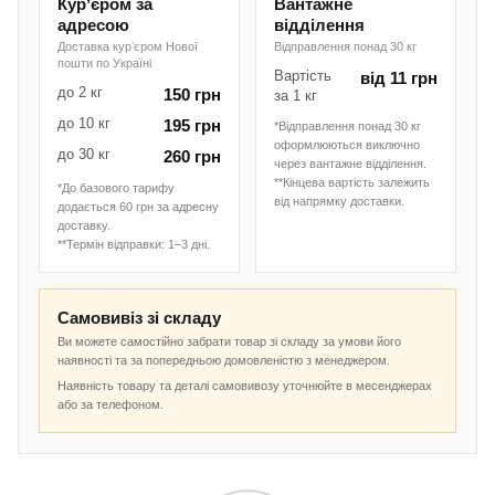
Курʼєром за
Вантажне
адресою
відділення
Доставка курʼєром Нової
Відправлення понад 30 кг
пошти по Україні
Вартість
від 11 грн
до 2 кг
150 грн
за 1 кг
до 10 кг
195 грн
*Відправлення понад 30 кг
оформлюються виключно
до 30 кг
260 грн
через вантажне відділення.
**Кінцева вартість залежить
*До базового тарифу
від напрямку доставки.
додається 60 грн за адресну
доставку.
**Термін відправки: 1–3 дні.
Самовивіз зі складу
Ви можете самостійно забрати товар зі складу за умови його
наявності та за попередньою домовленістю з менеджером.
Наявність товару та деталі самовивозу уточнюйте в месенджерах
або за телефоном.