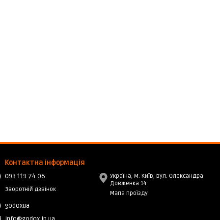
Контактна інформація
093 119 74 06
Україна, м. Київ, вул. Олександра
Довженка 14
Зворотній дзвінок
Мапа проїзду
godoxua
info@godox.in.ua