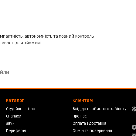
омпактність, автономність та повний контроль
ливості для зйомки!
йли
Каталог
Клієнтам
Студійне світло
Вхід до особистого кабінету
Спалахи
Про нас
Звук
Оплата і доставка
Периферія
Обмін та повернення