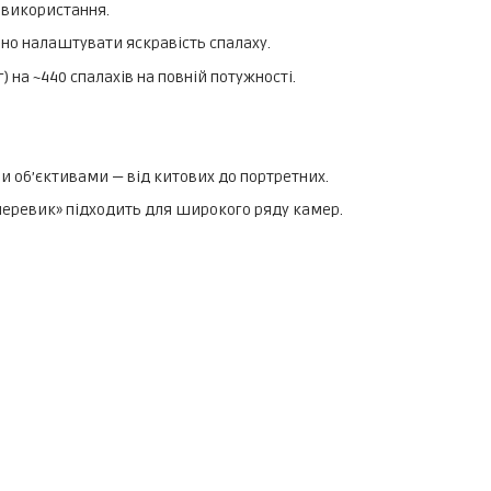
 використання.
чно налаштувати яскравість спалаху.
) на ~440 спалахів на повній потужності.
ми об’єктивами — від китових до портретних.
черевик» підходить для широкого ряду камер.