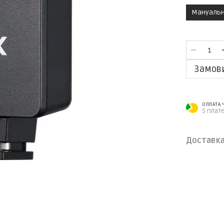
Мануаль
Замов
ОПЛАТА
5 плат
Доставк