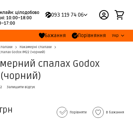
нлайн: цілодобово
093 119 74 06
ні: 10:00–18:00
00–17:00
Бажання
Порівняння
Укр
Спалахи
Накамерні спалахи
палах Godox IM22 (чорний)
мерний спалах Godox
 (чорний)
92
Залишити відгук
 грн
Порівняти
В бажання