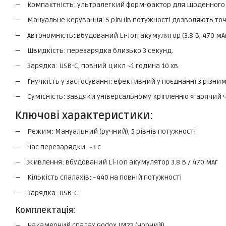
Компактність: ультралегкий форм-фактор для щоденного
Мануальне керування: 5 рівнів потужності дозволяють то
Автономність: вбудований Li-Ion акумулятор (3.8 В, 470 мАг
Швидкість: перезарядка близько 3 секунд.
Зарядка: USB-C, повний цикл ~1 година 10 хв.
Гнучкість у застосуванні: ефективний у поєднанні з різни
Сумісність: завдяки універсальному кріпленню «гарячий 
Ключові характеристики:
Режим: Мануальний (ручний), 5 рівнів потужності
Час перезарядки: ~3 с
Живлення: вбудований Li-Ion акумулятор 3.8 В / 470 мАг
Кількість спалахів: ~440 на повній потужності
Зарядка: USB-C
Комплектація:
Накамерний спалах Godox IM22 (чорний)