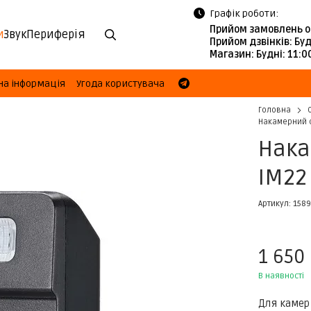
Графік роботи:
Прийом замовлень о
и
Звук
Периферія
Прийом дзвінків:
Буд
Магазин:
Будні: 11:
на інформація
Угода користувача
Головна
Накамерний с
Нака
IM22
Артикул: 158
1 650
В наявності
Для камер