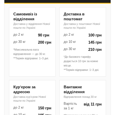
Самовивіз із
Доставка в
відділення
поштомат
Доставка у відділення Нової
Доставка у поштомат Нової
пошти по Україні
пошти по Україні
до 2 кг
до 2 кг
90 грн
100 грн
до 30 кг
до 10 кг
200 грн
145 грн
до 30 кг
210 грн
*Максимальна вага
відправлення — до 30 кг.
*До базового тарифу
**Термін відправки: 1–3 дні.
додається 10 грн за кожне
місце.
**Термін відправки: 1–3 дні.
Курʼєром за
Вантажне
адресою
відділення
Доставка курʼєром Нової
Відправлення понад 30 кг
пошти по Україні
Вартість
від 11 грн
до 2 кг
150 грн
за 1 кг
до 10 кг