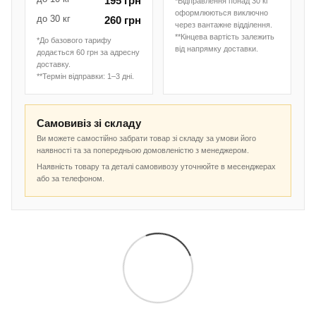
195 грн
*Відправлення понад 30 кг
оформлюються виключно
до 30 кг
260 грн
через вантажне відділення.
**Кінцева вартість залежить
*До базового тарифу
від напрямку доставки.
додається 60 грн за адресну
доставку.
**Термін відправки: 1–3 дні.
Самовивіз зі складу
Ви можете самостійно забрати товар зі складу за умови його
наявності та за попередньою домовленістю з менеджером.
Наявність товару та деталі самовивозу уточнюйте в месенджерах
або за телефоном.