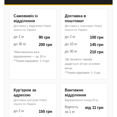
Самовивіз із
Доставка в
відділення
поштомат
Доставка у відділення Нової
Доставка у поштомат Нової
пошти по Україні
пошти по Україні
до 2 кг
до 2 кг
90 грн
100 грн
до 30 кг
до 10 кг
200 грн
145 грн
до 30 кг
210 грн
*Максимальна вага
відправлення — до 30 кг.
*До базового тарифу
**Термін відправки: 1–3 дні.
додається 10 грн за кожне
місце.
**Термін відправки: 1–3 дні.
Курʼєром за
Вантажне
адресою
відділення
Доставка курʼєром Нової
Відправлення понад 30 кг
пошти по Україні
Вартість
від 11 грн
до 2 кг
150 грн
за 1 кг