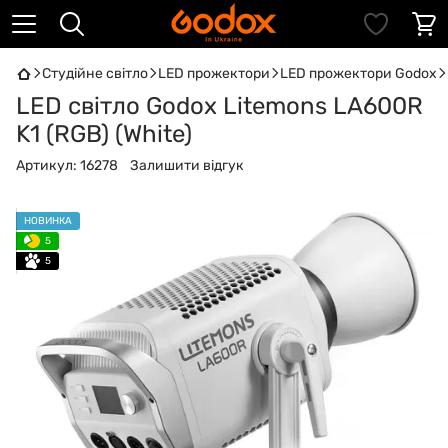
Студійне світло
LED прожектори
LED прожектори Godox
LED світло Godox Litemons LA600R
K1 (RGB) (White)
Артикул:
16278
Залишити відгук
НОВИНКА
5
5