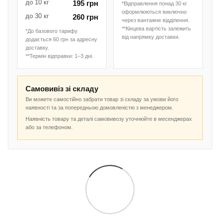
до 10 кг
195 грн
*Відправлення понад 30 кг
оформлюються виключно
до 30 кг
260 грн
через вантажне відділення.
**Кінцева вартість залежить
*До базового тарифу
від напрямку доставки.
додається 60 грн за адресну
доставку.
**Термін відправки: 1–3 дні.
Самовивіз зі складу
Ви можете самостійно забрати товар зі складу за умови його
наявності та за попередньою домовленістю з менеджером.
Наявність товару та деталі самовивозу уточнюйте в месенджерах
або за телефоном.