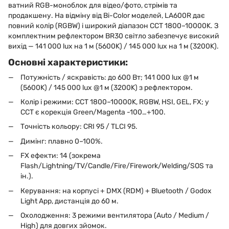
ватний RGB-моноблок для відео/фото, стрімів та
продакшену. На відміну від Bi-Color моделей, LA600R дає
повний колір (RGBW) і широкий діапазон CCT 1800–10000K. З
комплектним рефлектором BR30 світло забезпечує високий
вихід — 141 000 lux на 1 м (5600K) / 145 000 lux на 1 м (3200K).
Основні характеристики:
Потужність / яскравість: до 600 Вт; 141 000 lux @1 м
(5600K) / 145 000 lux @1 м (3200K) з рефлектором.
Колір і режими: CCT 1800–10000K, RGBW, HSI, GEL, FX; у
CCT є корекція Green/Magenta -100…+100.
Точність кольору: CRI 95 / TLCI 95.
Димінг: плавно 0–100%.
FX ефекти: 14 (зокрема
Flash/Lightning/TV/Candle/Fire/Firework/Welding/SOS та
ін.).
Керування: на корпусі + DMX (RDM) + Bluetooth / Godox
Light App, дистанція до 60 м.
Охолодження: 3 режими вентилятора (Auto / Medium /
High) для довгих зйомок.