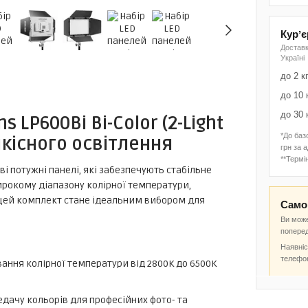
Курʼ
Доставк
Україні
до 2 к
до 10 
до 30 
 LP600Bi Bi-Color (2-Light
*До баз
якісного освітлення
грн за 
**Термін
і потужні панелі, які забезпечують стабільне
ирокому діапазону колірної температури,
, цей комплект стане ідеальним вибором для
Самов
Ви може
попере
Наявніс
телефо
ання колірної температури від 2800K до 6500K
дачу кольорів для професійних фото- та