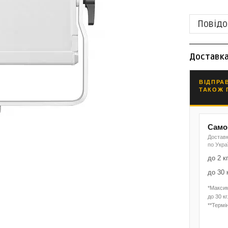
Повідо
Доставк
ВІДПРА
ТАКОЖ 
Самов
Доставк
по Укра
до 2 к
до 30 
*Макси
до 30 кг
**Термін