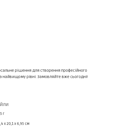
версальне рішення для створення професійного
а найвищому рівні. Замовляйте вже сьогодні!
йли
5 г
,4 х 20,1 х 6,95 см