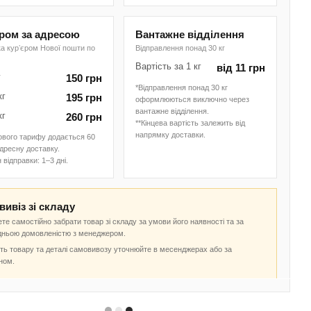
єром за адресою
Вантажне відділення
а курʼєром Нової пошти по
Відправлення понад 30 кг
Вартість за 1 кг
від 11 грн
г
150 грн
*Відправлення понад 30 кг
кг
195 грн
оформлюються виключно через
вантажне відділення.
кг
260 грн
**Кінцева вартість залежить від
напрямку доставки.
ового тарифу додається 60
адресну доставку.
 відправки: 1–3 дні.
ивіз зі складу
те самостійно забрати товар зі складу за умови його наявності та за
дньою домовленістю з менеджером.
ть товару та деталі самовивозу уточнюйте в месенджерах або за
ном.