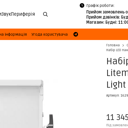
Графік роботи:
Прийом замовлень о
и
Звук
Периферія
Прийом дзвінків:
Буд
Магазин:
Будні: 11:
на інформація
Угода користувача
Головна
Набір LED пан
Набі
Litem
Light
Артикул: 162
11 34
Під замовле