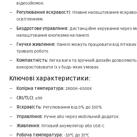
відеозйомок.
Регулювання яскравості:
Плавне налаштування яскравост
освітленням.
Бездротове управління:
Дистанційне керування через мо
налаштування кнопками на панелі.
Гнучке живлення:
Панелі можуть працювати від літієвих
тривалу роботу.
Компактність:
Легка вага та зручний дизайн дозволяють 
використовувати їх у будь-яких умовах.
Ключові характеристики:
Колірна температура:
2800K–6500K
CRI/TLCI:
≥96
Яскравість:
Регулювання від 0% до 100%
Управління:
Ручне або через мобільний додаток
Живлення:
Літієвий акумулятор або USB-C
Робоча температура:
-10°C до 35°C