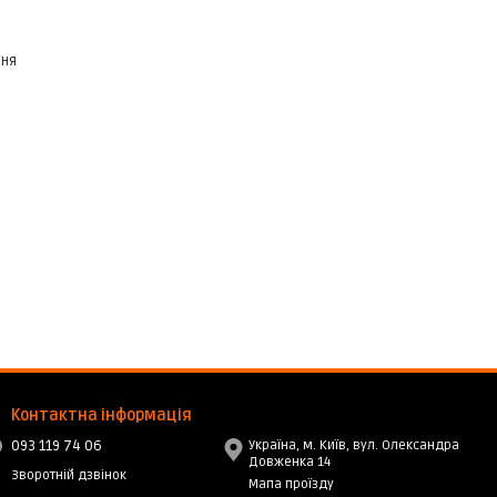
ння
Контактна інформація
093 119 74 06
Україна, м. Київ, вул. Олександра
Довженка 14
Зворотній дзвінок
Мапа проїзду