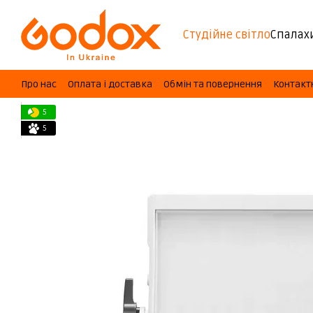
Перейти до основного контенту
Студійне світло
Спалах
Про нас
Оплата і доставка
Обмін та повернення
Контакт
5
5