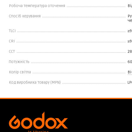
Робоча температура оточення
Ві
Спосіб керування
Ру
че
TLCI
≥9
CRI
≥9
ССТ
28
Потужність
60
Колір світла
Bi
Код виробника товару (MPN)
LP