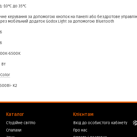
д -10°C до 35°C
чне керування за допомогою кнопок на панелі або бездротове управлі
рез мобільний додаток Godox Light за допомогою Bluetooth
6
6
00К-6500К
 Вт
-Color
600Bi- K2
Каталог
Клієнтам
Студійне світло
Вхід до особистого кабінету
Спалахи
Про нас