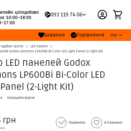
нлайн: цілодобово
093 119 74 06
ні: 10:00–18:00
00–17:00
Бажання
Порівняння
Укр
Студійне світло
LED панелі
елей Godox Litemons LP600Bi Bi-Color LED Light Panel (2-Light Kit)
р LED панелей Godox
ons LP600Bi Bi-Color LED
 Panel (2-Light Kit)
96
Залишити відгук
5 грн
Порівняти
В бажання
ння