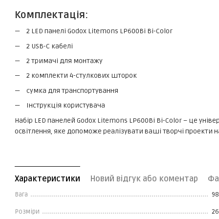
Комплектація:
2 LED панелі Godox Litemons LP600Bi Bi-Color
2 USB-C кабелі
2 тримачі для монтажу
2 комплекти 4-стулкових шторок
сумка для транспортування
Інструкція користувача
Набір LED панелей Godox Litemons LP600Bi Bi-Color – це уні
освітлення, яке допоможе реалізувати ваші творчі проекти н
Характеристики
Новий відгук або коментар
Фа
Вага
98
Розміри
26