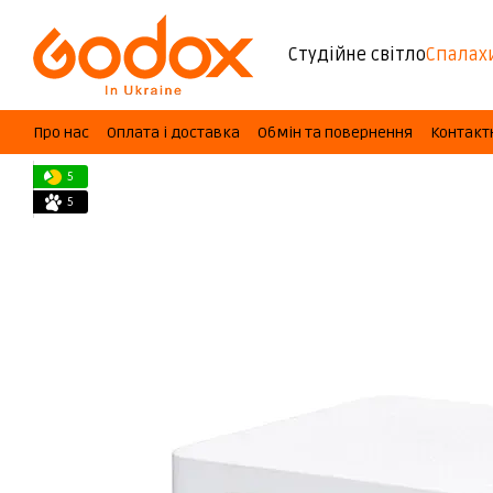
Перейти до основного контенту
Студійне світло
Спалах
Про нас
Оплата і доставка
Обмін та повернення
Контакт
5
5