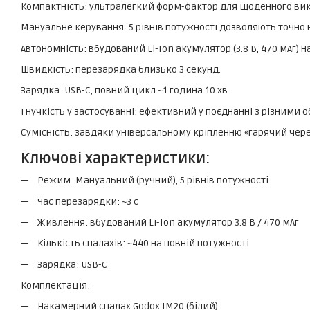
Компактність: ультралегкий форм-фактор для щоденного ви
Мануальне керування: 5 рівнів потужності дозволяють точно 
Автономність: вбудований Li-Ion акумулятор (3.8 В, 470 мАг) н
Швидкість: перезарядка близько 3 секунд.
Зарядка: USB-C, повний цикл ~1 година 10 хв.
Гнучкість у застосуванні: ефективний у поєднанні з різними 
Сумісність: завдяки універсальному кріпленню «гарячий чер
Ключові характеристики:
Режим: Мануальний (ручний), 5 рівнів потужності
Час перезарядки: ~3 с
Живлення: вбудований Li-Ion акумулятор 3.8 В / 470 мАг
Кількість спалахів: ~440 на повній потужності
Зарядка: USB-C
Комплектація:
Накамерний спалах Godox IM20 (білий)