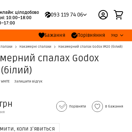
нлайн: цілодобово
093 119 74 06
ні: 10:00–18:00
00–17:00
Бажання
Порівняння
Укр
Спалахи
Накамерні спалахи
Накамерний спалах Godox IM20 (білий)
мерний спалах Godox
 (білий)
 WHITE
Залишити відгук
 грн
Порівняти
В бажання
ння
мити, коли з'явиться