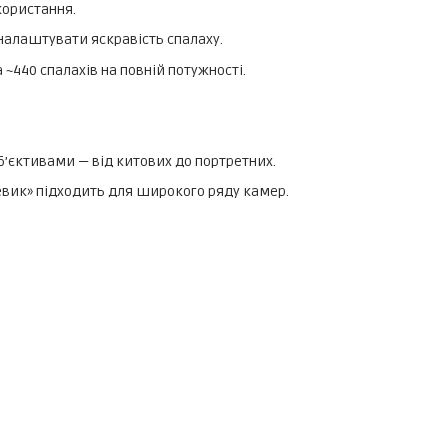
користання.
налаштувати яскравість спалаху.
а ~440 спалахів на повній потужності.
об’єктивами — від китових до портретних.
евик» підходить для широкого ряду камер.