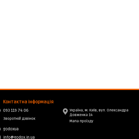
Контактна інформація
093 119 74 06
Україна, м. Київ, вул. Олександра
Довженка 14
Зворотній дзвінок
Мапа проїзду
godoxua
info@godox.in.ua