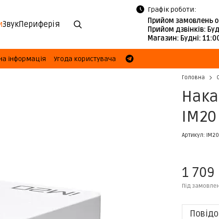
Графік роботи:
Прийом замовлень о
и
Звук
Периферія
Прийом дзвінків:
Буд
Магазин:
Будні: 11:
на інформація
Угода користувача
Головна
Нака
IM20
Артикул: IM20
1 709
Під замовле
Повідо