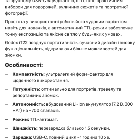
та зручному USB-C заряджанню, він стане практичним
вибором для подорожей, вуличних сюжетів та портретної
фотографії.
Простота у використанні робить його чудовим варіантом
навіть для новачків, а автоматичний TTL-режим забезпечує
точну експозицію та якісне світло у будь-яких умовах.
Godox iT22 поєднує портативність, сучасний дизайн і високу
функціональність, відкриваючи більше можливостей для
зйомки.
Особливості:
Компактність:
ультралегкий форм-фактор для
щоденного використання.
Потужність:
оптимально для портретів, тревелу та
репортажних зйомок.
Автономність:
вбудований Li-Ion акумулятор (7.2 В, 300
мАг) на ~700 спалахів.
Режим:
TTL-автомат.
Швидкість:
перезарядка близько 1,5 секунди.
Зарядка:
USB-C, повний цикл ~1 година 10 хв.