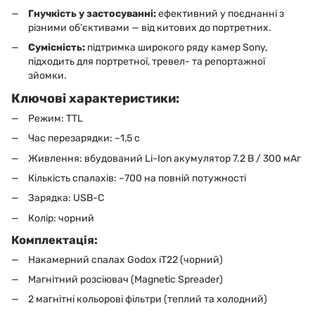
Гнучкість у застосуванні:
ефективний у поєднанні з
різними об’єктивами — від китових до портретних.
Сумісність:
підтримка широкого ряду камер Sony,
підходить для портретної, тревел- та репортажної
зйомки.
Ключові характеристики:
Режим: TTL
Час перезарядки: ~1,5 с
Живлення: вбудований Li-Ion акумулятор 7.2 В / 300 мАг
Кількість спалахів: ~700 на повній потужності
Зарядка: USB-C
Колір: чорний
Комплектація:
Накамерний спалах Godox iT22 (чорний)
Магнітний розсіювач (Magnetic Spreader)
2 магнітні кольорові фільтри (теплий та холодний)