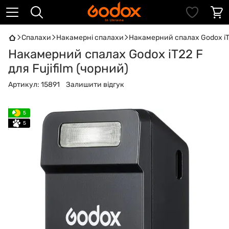
Спалахи
Накамерні спалахи
Накамерний спалах Godox iT22
Накамерний спалах Godox iT22 F
для Fujifilm (чорний)
Артикул:
15891
Залишити відгук
5
5