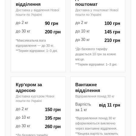
відділення
поштомат
Доставка у відділення Нової
Доставка у поштомат Нової
пошти по Україні
пошти по Україні
до 2 кг
до 2 кг
90 грн
100 грн
до 30 кг
до 10 кг
200 грн
145 грн
до 30 кг
210 грн
*Максимальна вага
відправлення — до 30 кг.
*До базового тарифу
**Термін відправки: 1–3 дні.
додається 10 грн за кожне
місце.
**Термін відправки: 1–3 дні.
Курʼєром за
Вантажне
адресою
відділення
Доставка курʼєром Нової
Відправлення понад 30 кг
пошти по Україні
Вартість
від 11 грн
до 2 кг
150 грн
за 1 кг
до 10 кг
195 грн
*Відправлення понад 30 кг
оформлюються виключно
до 30 кг
260 грн
через вантажне відділення.
**Кінцева вартість залежить
*До базового тарифу