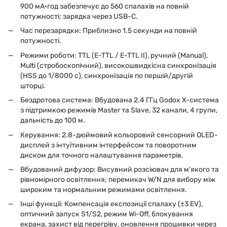
900 мА·год забезпечує до 560 спалахів на повній
потужності; зарядка через USB-C.
Час перезарядки: Приблизно 1.5 секунди на повній
потужності.
Режими роботи: TTL (E-TTL / E-TTL II), ручний (Manual),
Multi (стробоскопічний), високошвидкісна синхронізація
(HSS до 1/8000 с), синхронізація по першій/другій
шторці.
Бездротова система: Вбудована 2.4 ГГц Godox X-система
з підтримкою режимів Master та Slave, 32 канали, 4 групи,
дальність до 100 м.
Керування: 2.8-дюймовий кольоровий сенсорний OLED-
дисплей з інтуїтивним інтерфейсом та поворотним
диском для точного налаштування параметрів.
Вбудований дифузор: Висувний розсіювач для м’якого та
рівномірного освітлення; перемикач W/N для вибору між
широким та нормальним режимами освітлення.
Інші функції: Компенсація експозиції спалаху (±3 EV),
оптичний запуск S1/S2, режим Wi-Off, блокування
екрана, захист від перегріву, оновлення прошивки через