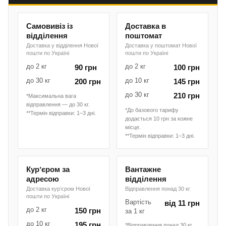
Самовивіз із
Доставка в
відділення
поштомат
Доставка у відділення Нової
Доставка у поштомат Нової
пошти по Україні
пошти по Україні
до 2 кг
до 2 кг
90 грн
100 грн
до 30 кг
до 10 кг
200 грн
145 грн
до 30 кг
210 грн
*Максимальна вага
відправлення — до 30 кг.
*До базового тарифу
**Термін відправки: 1–3 дні.
додається 10 грн за кожне
місце.
**Термін відправки: 1–3 дні.
Курʼєром за
Вантажне
адресою
відділення
Доставка курʼєром Нової
Відправлення понад 30 кг
пошти по Україні
Вартість
від 11 грн
до 2 кг
150 грн
за 1 кг
до 10 кг
195 грн
*Відправлення понад 30 кг