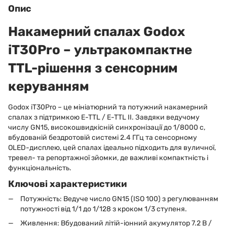
Опис
Накамерний спалах Godox
iT30Pro – ультракомпактне
TTL-рішення з сенсорним
керуванням
Godox iT30Pro – це мініатюрний та потужний накамерний
спалах з підтримкою E-TTL / E-TTL II. Завдяки ведучому
числу GN15, високошвидкісній синхронізації до 1/8000 с,
вбудованій бездротовій системі 2.4 ГГц та сенсорному
OLED-дисплею, цей спалах ідеально підходить для вуличної,
тревел- та репортажної зйомки, де важливі компактність і
функціональність.
Ключові характеристики
Потужність: Ведуче число GN15 (ISO 100) з регулюванням
потужності від 1/1 до 1/128 з кроком 1/3 ступеня.
Живлення: Вбудований літій-іонний акумулятор 7.2 В /