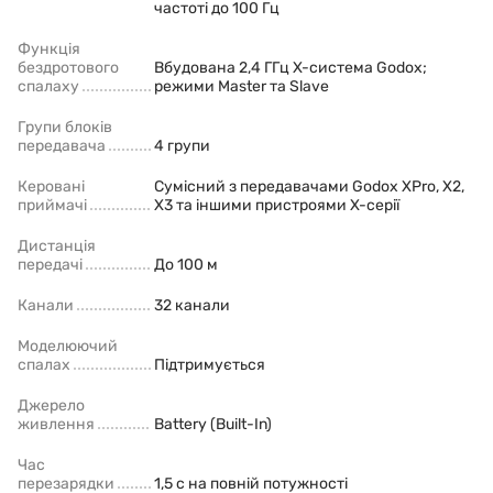
частоті до 100 Гц
Функція
бездротового
Вбудована 2,4 ГГц X-система Godox;
спалаху
режими Master та Slave
Групи блоків
передавача
4 групи
Керовані
Сумісний з передавачами Godox XPro, X2,
приймачі
X3 та іншими пристроями X-серії
Дистанція
передачі
До 100 м
Канали
32 канали
Моделюючий
спалах
Підтримується
Джерело
живлення
Battery (Built-In)
Час
перезарядки
1,5 с на повній потужності