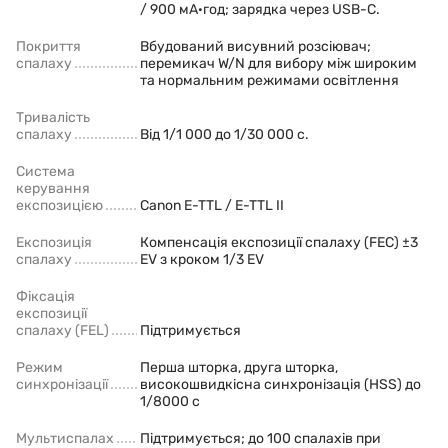
/ 900 мА·год; зарядка через USB-C.
Покриття
Вбудований висувний розсіювач;
спалаху
перемикач W/N для вибору між широким
та нормальним режимами освітлення
Тривалість
спалаху
Від 1/1 000 до 1/30 000 с.
Система
керування
експозицією
Canon E-TTL / E-TTL II
Експозиція
Компенсація експозиції спалаху (FEC) ±3
спалаху
EV з кроком 1/3 EV
Фіксація
експозиції
спалаху (FEL)
Підтримується
Режим
Перша шторка, друга шторка,
синхронізації
високошвидкісна синхронізація (HSS) до
1/8000 с
Мультиспалах
Підтримується; до 100 спалахів при