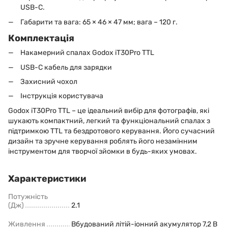
USB-C.
Габарити та вага: 65 × 46 × 47 мм; вага – 120 г.
Комплектація
Накамерний спалах Godox iT30Pro TTL
USB-C кабель для зарядки
Захисний чохол
Інструкція користувача
Godox iT30Pro TTL – це ідеальний вибір для фотографів, які
шукають компактний, легкий та функціональний спалах з
підтримкою TTL та бездротового керування. Його сучасний
дизайн та зручне керування роблять його незамінним
інструментом для творчої зйомки в будь-яких умовах.
Характеристики
Потужність
(Дж)
2.1
Живлення
Вбудований літій-іонний акумулятор 7,2 В