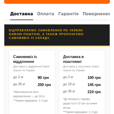
Доставка
Оплата
Гарантія
Повернення
ВІДПРАВЛЯЄМО ЗАМОВЛЕННЯ ПО УКРАЇНІ
НОВОЮ ПОШТОЮ, А ТАКОЖ ПРОПОНУЄМО
САМОВИВІЗ ЗІ СКЛАДУ.
Самовивіз із
Доставка в
відділення
поштомат
Доставка у відділення Нової
Доставка у поштомат Нової
пошти по Україні
пошти по Україні
до 2 кг
до 2 кг
90 грн
100 грн
до 30 кг
до 10 кг
200 грн
145 грн
до 30 кг
210 грн
*Максимальна вага
відправлення — до 30 кг.
*До базового тарифу
**Термін відправки: 1–3 дні.
додається 10 грн за кожне
місце.
**Термін відправки: 1–3 дні.