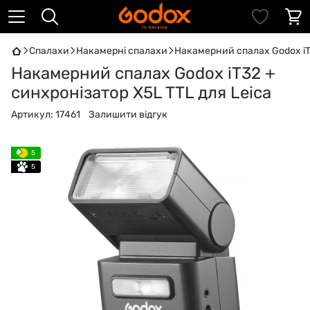
Спалахи
Накамерні спалахи
Накамерний спалах Godox iT3
Накамерний спалах Godox iT32 +
синхронізатор X5L TTL для Leica
Артикул:
17461
Залишити відгук
5
5