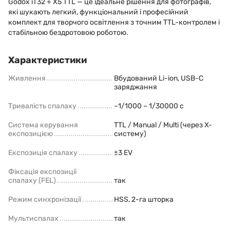
Godox iT32 + X5 TTL — це ідеальне рішення для фотографів,
які шукають легкий, функціональний і професійний
комплект для творчого освітлення з точним TTL-контролем і
стабільною бездротовою роботою.
Характеристики
Живлення
Вбудований Li-ion, USB-C
заряджання
Тривалість спалаху
~1/1000 – 1/30000 с
Система керування
TTL / Manual / Multi (через X-
експозицією
систему)
Експозиція спалаху
±3 EV
Фіксація експозиції
спалаху (FEL)
так
Режим синхронізації
HSS, 2-га шторка
Мультиспалах
так