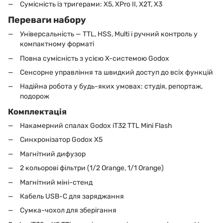
Сумісність із тригерами: X5, XPro II, X2T, X3
Переваги набору
Універсальність — TTL, HSS, Multi і ручний контроль у
компактному форматі
Повна сумісність з усією X-системою Godox
Сенсорне управління та швидкий доступ до всіх функцій
Надійна робота у будь-яких умовах: студія, репортаж,
подорож
Комплектація
Накамерний спалах Godox iT32 TTL Mini Flash
Синхронізатор Godox X5
Магнітний дифузор
2 кольорові фільтри (1/2 Orange, 1/1 Orange)
Магнітний міні-стенд
Кабель USB-C для заряджання
Сумка-чохол для зберігання