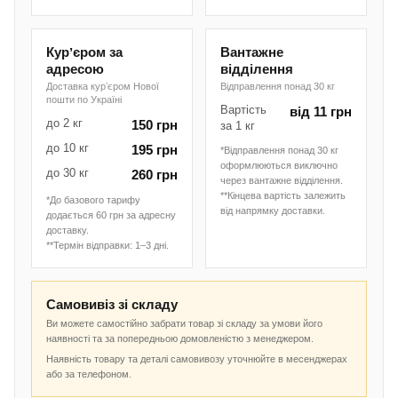
Курʼєром за
Вантажне
адресою
відділення
Доставка курʼєром Нової
Відправлення понад 30 кг
пошти по Україні
Вартість
від 11 грн
до 2 кг
150 грн
за 1 кг
до 10 кг
195 грн
*Відправлення понад 30 кг
оформлюються виключно
до 30 кг
260 грн
через вантажне відділення.
**Кінцева вартість залежить
*До базового тарифу
від напрямку доставки.
додається 60 грн за адресну
доставку.
**Термін відправки: 1–3 дні.
Самовивіз зі складу
Ви можете самостійно забрати товар зі складу за умови його
наявності та за попередньою домовленістю з менеджером.
Наявність товару та деталі самовивозу уточнюйте в месенджерах
або за телефоном.