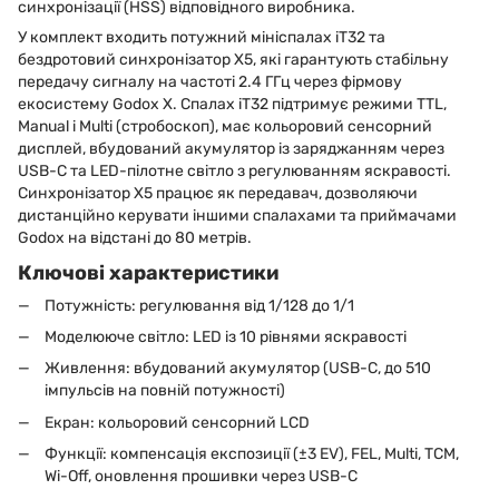
синхронізації (HSS) відповідного виробника.
У комплект входить потужний мініспалах iT32 та
бездротовий синхронізатор X5, які гарантують стабільну
передачу сигналу на частоті 2.4 ГГц через фірмову
екосистему Godox X. Спалах iT32 підтримує режими TTL,
Manual і Multi (стробоскоп), має кольоровий сенсорний
дисплей, вбудований акумулятор із заряджанням через
USB-C та LED-пілотне світло з регулюванням яскравості.
Синхронізатор X5 працює як передавач, дозволяючи
дистанційно керувати іншими спалахами та приймачами
Godox на відстані до 80 метрів.
Ключові характеристики
Потужність: регулювання від 1/128 до 1/1
Моделююче світло: LED із 10 рівнями яскравості
Живлення: вбудований акумулятор (USB-C, до 510
імпульсів на повній потужності)
Екран: кольоровий сенсорний LCD
Функції: компенсація експозиції (±3 EV), FEL, Multi, TCM,
Wi-Off, оновлення прошивки через USB-C