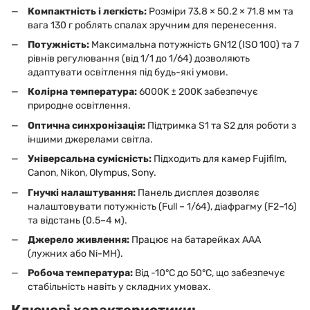
Компактність і легкість:
Розміри 73.8 × 50.2 × 71.8 мм та
вага 130 г роблять спалах зручним для перенесення.
Потужність:
Максимальна потужність GN12 (ISO 100) та 7
рівнів регулювання (від 1/1 до 1/64) дозволяють
адаптувати освітлення під будь-які умови.
Колірна температура:
6000K ± 200K забезпечує
природне освітлення.
Оптична синхронізація:
Підтримка S1 та S2 для роботи з
іншими джерелами світла.
Універсальна сумісність:
Підходить для камер Fujifilm,
Canon, Nikon, Olympus, Sony.
Гнучкі налаштування:
Панель дисплея дозволяє
налаштовувати потужність (Full – 1/64), діафрагму (F2–16)
та відстань (0.5–4 м).
Джерело живлення:
Працює на батарейках AAA
(лужних або Ni-MH).
Робоча температура:
Від -10°C до 50°C, що забезпечує
стабільність навіть у складних умовах.