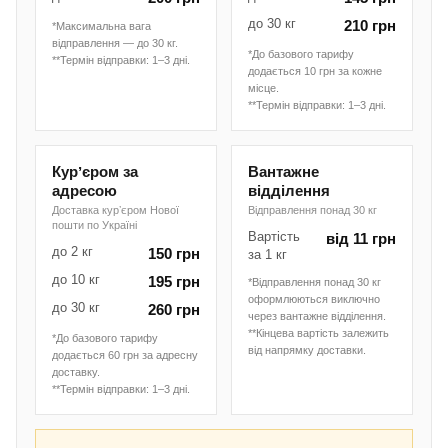
до 30 кг
210 грн
*Максимальна вага
відправлення — до 30 кг.
*До базового тарифу
**Термін відправки: 1–3 дні.
додається 10 грн за кожне
місце.
**Термін відправки: 1–3 дні.
Курʼєром за
Вантажне
адресою
відділення
Доставка курʼєром Нової
Відправлення понад 30 кг
пошти по Україні
Вартість
від 11 грн
до 2 кг
150 грн
за 1 кг
до 10 кг
195 грн
*Відправлення понад 30 кг
оформлюються виключно
до 30 кг
260 грн
через вантажне відділення.
**Кінцева вартість залежить
*До базового тарифу
від напрямку доставки.
додається 60 грн за адресну
доставку.
**Термін відправки: 1–3 дні.