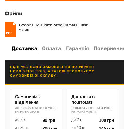
Файли
Godox Lux Junior Retro Camera Flash
2.9 МБ
PDF
Доставка
Оплата
Гарантія
Повернення
ВІДПРАВЛЯЄМО ЗАМОВЛЕННЯ ПО УКРАЇНІ
НОВОЮ ПОШТОЮ, А ТАКОЖ ПРОПОНУЄМО
САМОВИВІЗ ЗІ СКЛАДУ.
Самовивіз із
Доставка в
відділення
поштомат
Доставка у відділення Нової
Доставка у поштомат Нової
пошти по Україні
пошти по Україні
до 2 кг
до 2 кг
90 грн
100 грн
до 30 кг
до 10 кг
200 грн
145 грн