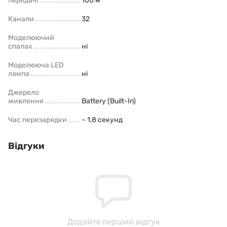
передачі
100 м
Канали
32
Моделюючий
спалах
ні
Моделююча LED
лампа
ні
Джерело
живлення
Battery (Built-In)
Час перезарядки
~ 1,8 секунд
Відгуки
Додайте перший відгук