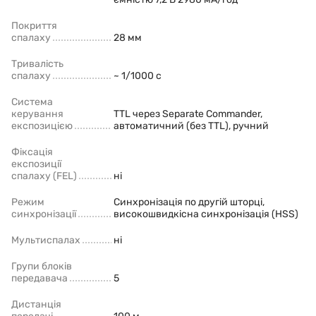
Покриття
спалаху
28 мм
Тривалість
спалаху
~ 1/1000 с
Система
керування
TTL через Separate Commander,
експозицією
автоматичний (без TTL), ручний
Фіксація
експозиції
спалаху (FEL)
ні
Режим
Синхронізація по другій шторці,
синхронізації
високошвидкісна синхронізація (HSS)
Мультиспалах
ні
Групи блоків
передавача
5
Дистанція