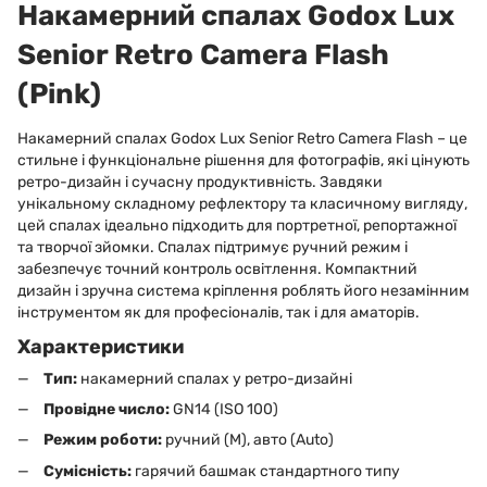
Накамерний спалах Godox Lux
Senior Retro Camera Flash
(Pink)
Накамерний спалах Godox Lux Senior Retro Camera Flash – це
стильне і функціональне рішення для фотографів, які цінують
ретро-дизайн і сучасну продуктивність. Завдяки
унікальному складному рефлектору та класичному вигляду,
цей спалах ідеально підходить для портретної, репортажної
та творчої зйомки. Спалах підтримує ручний режим і
забезпечує точний контроль освітлення. Компактний
дизайн і зручна система кріплення роблять його незамінним
інструментом як для професіоналів, так і для аматорів.
Характеристики
Тип:
накамерний спалах у ретро-дизайні
Провідне число:
GN14 (ISO 100)
Режим роботи:
ручний (M), авто (Auto)
Сумісність:
гарячий башмак стандартного типу