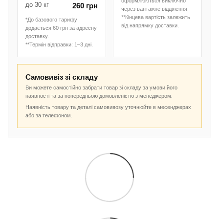
оформлюються виключно
до 30 кг
260 грн
через вантажне відділення.
**Кінцева вартість залежить
*До базового тарифу
від напрямку доставки.
додається 60 грн за адресну
доставку.
**Термін відправки: 1–3 дні.
Самовивіз зі складу
Ви можете самостійно забрати товар зі складу за умови його
наявності та за попередньою домовленістю з менеджером.
Наявність товару та деталі самовивозу уточнюйте в месенджерах
або за телефоном.