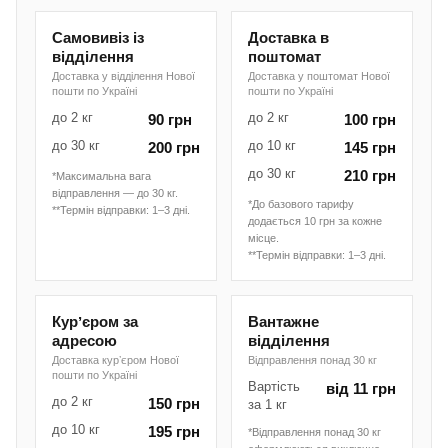
Самовивіз із
Доставка в
відділення
поштомат
Доставка у відділення Нової
Доставка у поштомат Нової
пошти по Україні
пошти по Україні
до 2 кг
до 2 кг
90 грн
100 грн
до 30 кг
до 10 кг
200 грн
145 грн
до 30 кг
210 грн
*Максимальна вага
відправлення — до 30 кг.
*До базового тарифу
**Термін відправки: 1–3 дні.
додається 10 грн за кожне
місце.
**Термін відправки: 1–3 дні.
Курʼєром за
Вантажне
адресою
відділення
Доставка курʼєром Нової
Відправлення понад 30 кг
пошти по Україні
Вартість
від 11 грн
до 2 кг
150 грн
за 1 кг
до 10 кг
195 грн
*Відправлення понад 30 кг