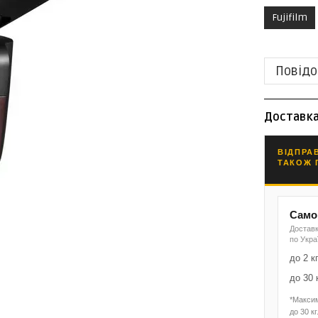
Fujifilm
Повідо
Доставк
ВІДПРА
ТАКОЖ 
Самов
Доставк
по Укра
до 2 к
до 30 
*Макси
до 30 кг