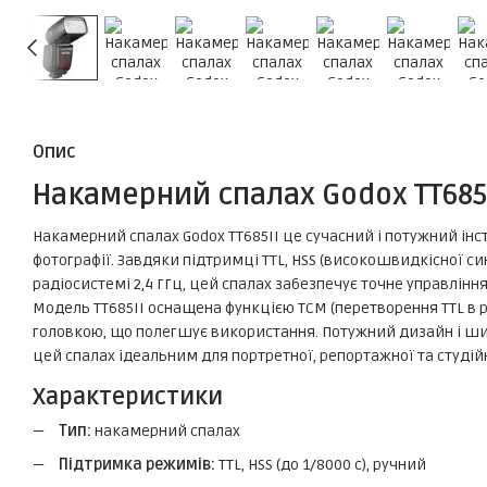
Опис
Накамерний спалах Godox TT685
Накамерний спалах Godox TT685II це сучасний і потужний інс
фотографії. Завдяки підтримці TTL, HSS (високошвидкісної син
радіосистемі 2,4 ГГц, цей спалах забезпечує точне управлінн
Модель TT685II оснащена функцією TCM (перетворення TTL в
головкою, що полегшує використання. Потужний дизайн і ши
цей спалах ідеальним для портретної, репортажної та студій
Характеристики
Тип:
накамерний спалах
Підтримка режимів:
TTL, HSS (до 1/8000 с), ручний