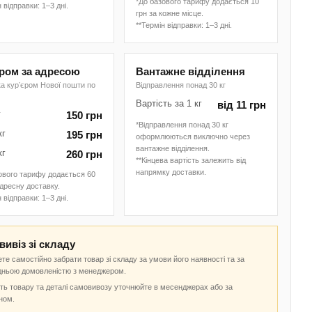
*До базового тарифу додається 10
 відправки: 1–3 дні.
грн за кожне місце.
**Термін відправки: 1–3 дні.
єром за адресою
Вантажне відділення
а курʼєром Нової пошти по
Відправлення понад 30 кг
Вартість за 1 кг
від 11 грн
г
150 грн
*Відправлення понад 30 кг
кг
195 грн
оформлюються виключно через
вантажне відділення.
кг
260 грн
**Кінцева вартість залежить від
напрямку доставки.
ового тарифу додається 60
адресну доставку.
 відправки: 1–3 дні.
ивіз зі складу
те самостійно забрати товар зі складу за умови його наявності та за
дньою домовленістю з менеджером.
ть товару та деталі самовивозу уточнюйте в месенджерах або за
ном.