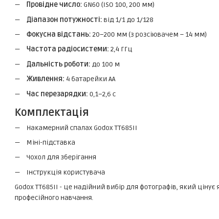
Провідне число:
GN60 (ISO 100, 200 мм)
Діапазон потужності:
від 1/1 до 1/128
Фокусна відстань:
20–200 мм (з розсіювачем – 14 мм)
Частота радіосистеми:
2,4 ГГц
Дальність роботи:
до 100 м
Живлення:
4 батарейки АА
Час перезарядки:
0,1–2,6 с
Комплектація
Накамерний спалах Godox TT685II
Міні-підставка
Чохол для зберігання
Інструкція користувача
Godox TT685II - це надійний вибір для фотографів, який цінує 
професійного навчання.