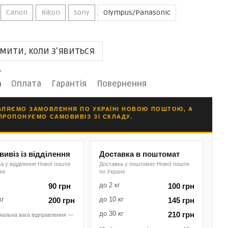
Canon
Nikon
Sony
Olympus/Panasonic
мити, коли з'явиться
а
Оплата
Гарантія
Повернення
ВЛЯЄМО ЗАМОВЛЕННЯ ПО УКРАЇНІ НОВОЮ ПОШТОЮ, А
ПРОПОНУЄМО САМОВИВІЗ ЗІ СКЛАДУ.
ивіз із відділення
Доставка в поштомат
а у відділення Нової пошти
Доставка у поштомат Нової пошти
їні
по Україні
г
до 2 кг
90 грн
100 грн
кг
до 10 кг
200 грн
145 грн
до 30 кг
210 грн
мальна вага відправлення —
.