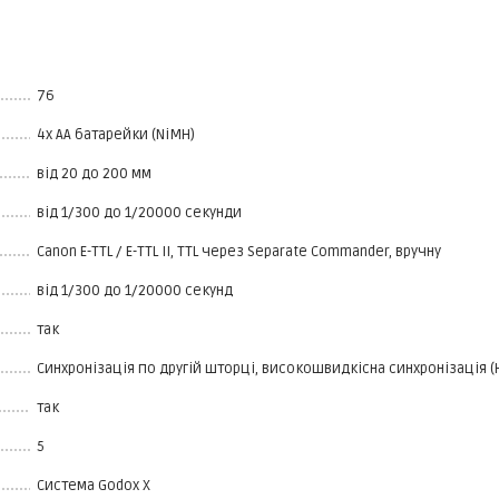
76
4x AA батарейки (NiMH)
від 20 до 200 мм
від 1/300 до 1/20000 секунди
Canon E-TTL / E-TTL II, TTL через Separate Commander, вручну
від 1/300 до 1/20000 секунд
так
Синхронізація по другій шторці, високошвидкісна синхронізація (
так
5
Система Godox X