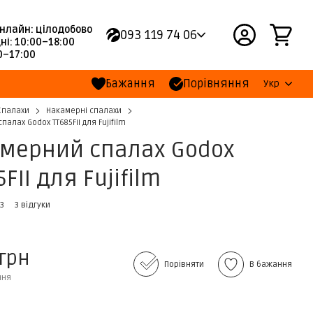
нлайн: цілодобово
093 119 74 06
ні: 10:00–18:00
00–17:00
Бажання
Порівняння
Укр
Спалахи
Накамерні спалахи
алах Godox TT685FII для Fujifilm
мерний спалах Godox
FII для Fujifilm
03
3 відгуки
 грн
Порівняти
В бажання
ння