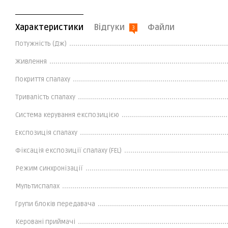
Характеристики
Відгуки
Файли
3
Потужність (Дж)
Живлення
Покриття спалаху
Тривалість спалаху
Система керування експозицією
Експозиція спалаху
Фіксація експозиції спалаху (FEL)
Режим синхронізації
Мультиспалах
Групи блоків передавача
Керовані приймачі