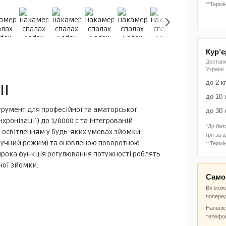
**Термін
Курʼ
Доставк
Україні
до 2 к
II
до 10 
трумент для професійної та аматорської
до 30 
хронізації) до 1/8000 с та інтегрованій
*До баз
я освітленням у будь-яких умовах зйомки.
грн за 
 ручний режим) та оновленою поворотною
**Термін
рока функція регулювання потужності роблять
ної зйомки.
Самов
Ви може
попере
Наявніс
телефо