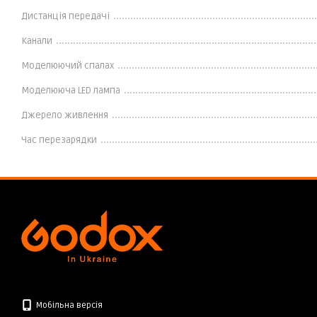
Дистанція передачі
Канали
Моделюючий спалах
Моделююча LED лампа
Джерело живлення
Час перезарядки
Мобільна версія