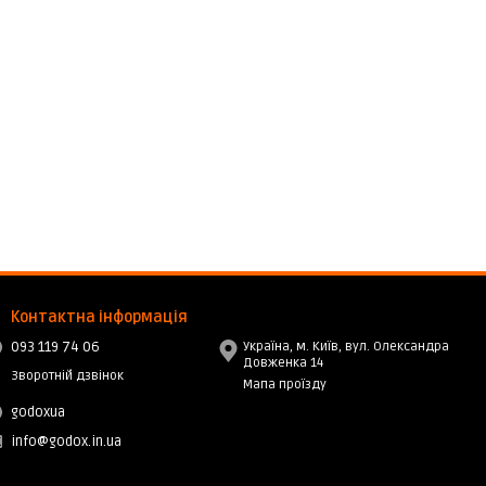
Контактна інформація
093 119 74 06
Україна, м. Київ, вул. Олександра
Довженка 14
Зворотній дзвінок
Мапа проїзду
godoxua
info@godox.in.ua