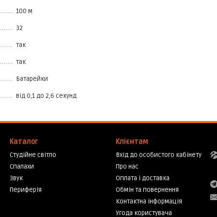
100 м
32
так
так
Батарейки
від 0,1 до 2,6 секунд
Каталог
Клієнтам
Студійне світло
Вхід до особистого кабінету
Спалахи
Про нас
Звук
Оплата і доставка
Периферія
Обмін та повернення
Контактна інформація
Угода користувача