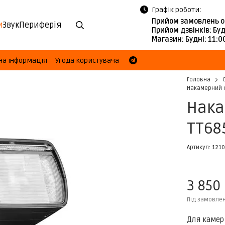
Графік роботи:
Прийом замовлень о
и
Звук
Периферія
Прийом дзвінків:
Буд
Магазин:
Будні: 11:
на інформація
Угода користувача
Головна
Накамерний сп
Нака
TT685
Артикул: 121
3 850
Під замовле
Для камер