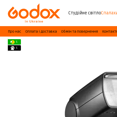
Перейти до основного контенту
Студійне світло
Спалах
Про нас
Оплата і доставка
Обмін та повернення
Контакт
5
5