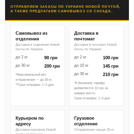
ОТПРАВЛЯЕМ ЗАКАЗЫ ПО УКРАИНЕ НОВОЙ ПОЧТОЙ,
А ТАКЖЕ ПРЕДЛАГАЕМ САМОВЫВОЗ СО СКЛАДА.
Самовывоз из
Доставка в
отделения
почтомат
Доставка в отделение Новой
Доставка в почтомат Новой
почты по Украине
почты по Украине
до 2 кг
до 2 кг
90 грн
100 грн
до 30 кг
до 10 кг
200 грн
145 грн
до 30 кг
210 грн
*Максимальный вес
отправления — до 30 кг.
*К базовому тарифу
**Срок отправки: 1–3 дня.
добавляется 10 грн за
каждое место.
Срок отправки: 1–3 дня.
Курьером по
Грузовое
адресу
отделение
Доставка курьером Новой
Отправления свыше 30 кг
почты по Украине