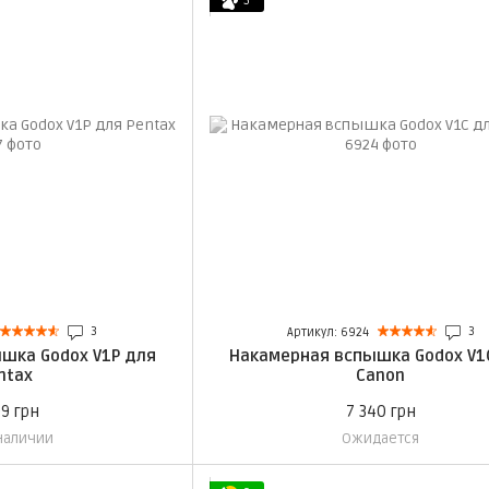
5
3
3
Артикул: 6924
шка Godox V1P для
Накамерная вспышка Godox V1
ntax
Canon
99 грн
7 340 грн
 наличии
Ожидается