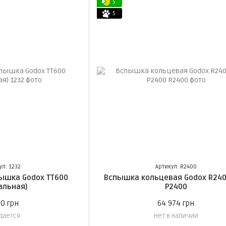
5
5
ул: 1232
Артикул: R2400
ышка Godox TT600
Вспышка кольцевая Godox R240
альная)
P2400
40 грн
64 974 грн
дается
Нет в наличии