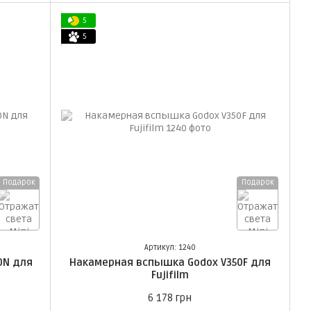
5
5
Подарок
Подарок
Артикул: 1240
0N для
Накамерная вспышка Godox V350F для
Fujifilm
6 178 грн