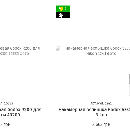
5
5
л: 16335
Артикул: 1241
ая Godox R200 для
Накамерная вспышка Godox V35
o и AD200
Nikon
13 грн
5 663 грн