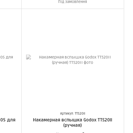
Під замовлення
Артикул: TT520II
00S для
Накамерная вспышка Godox TT520II
(ручная)