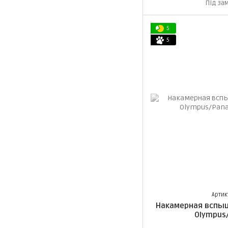
Під за
5
5
Артик
Накамерная вспыш
Olympus