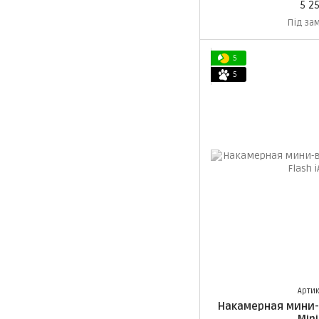
5 2
Під за
5
5
Артик
Накамерная мини-