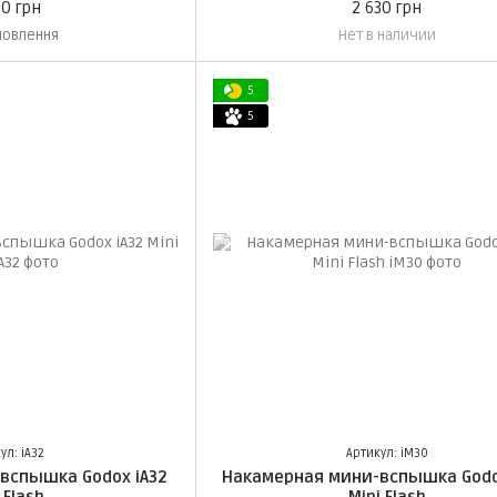
50 грн
2 630 грн
мовлення
Нет в наличии
5
5
ул: iA32
Артикул: iM30
вспышка Godox iA32
Накамерная мини-вспышка Godo