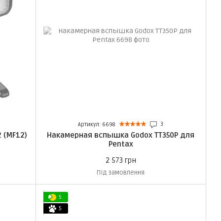
3
Артикул: 6698
 (MF12)
Накамерная вспышка Godox TT350P для
Pentax
2 573 грн
Під замовлення
5
5