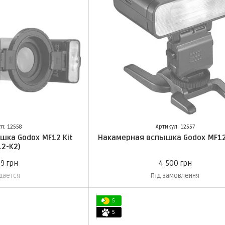
л: 12558
Артикул: 12557
шка Godox MF12 Kit
Накамерная вспышка Godox MF12
12-K2)
99 грн
4 500 грн
дается
Під замовлення
5
5