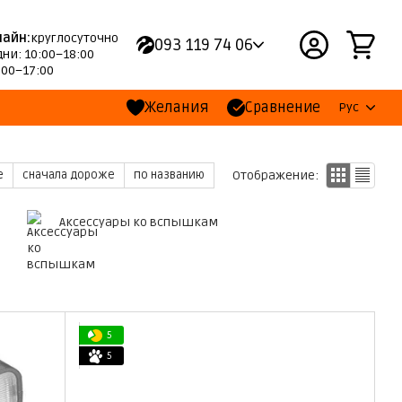
лайн:
круглосуточно
093 119 74 06
ни: 10:00–18:00
:00–17:00
Желания
Сравнение
Рус
Отображение:
е
сначала дороже
по названию
Аксессуары ко вспышкам
5
5