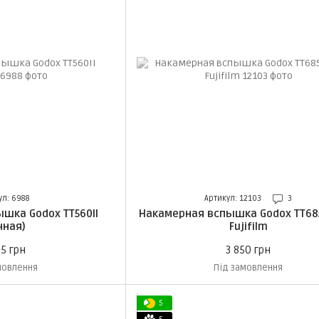
ул: 6988
Артикул: 12103
3
шка Godox TT560II
Накамерная вспышка Godox TT685
чная)
Fujifilm
95 грн
3 850 грн
мовлення
Під замовлення
5