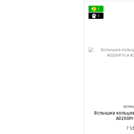
5
5
Артику
Вспышка кольцев
AD200Pr
7 5