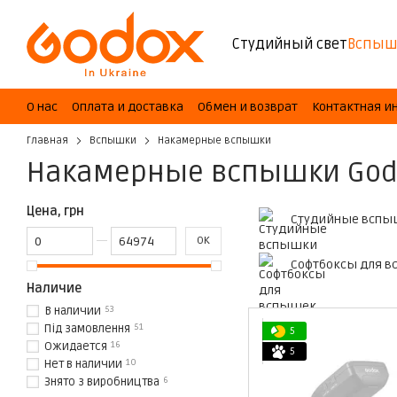
Перейти к основному контенту
Студийный свет
Вспыш
О нас
Оплата и доставка
Обмен и возврат
Контактная 
Главная
Вспышки
Накамерные вспышки
Накамерные вспышки God
Цена, грн
Студийные всп
От Цена, грн
До Цена, грн
OK
Софтбоксы для 
Наличие
В наличии
53
Під замовлення
51
5
Ожидается
16
5
Нет в наличии
10
Знято з виробництва
6