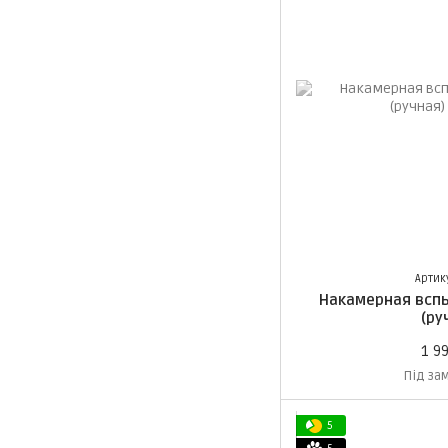
Артик
Накамерная вспы
(ру
1 9
Під за
5