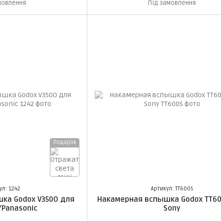
мовлення
Під замовлення
Подарок
ул: 1242
Артикул: TT600S
ка Godox V350O для
Накамерная вспышка Godox TT6
/Panasonic
Sony