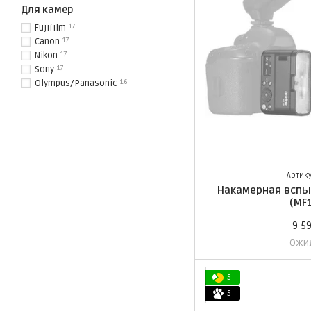
Для камер
Fujifilm
17
Canon
17
Nikon
17
Sony
17
Olympus/Panasonic
16
Pentax
3
Мануальный
19
Артику
Накамерная вспы
(MF
9 5
Ожи
5
5