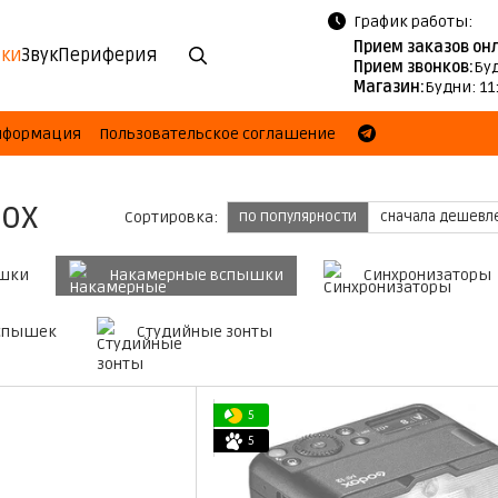
График работы:
Прием заказов он
ки
Звук
Периферия
Прием звонков:
Буд
Магазин:
Будни: 11
информация
Пользовательское соглашение
ox
Сортировка:
по популярности
сначала дешевл
ышки
Накамерные вспышки
Синхронизаторы
вспышек
Студийные зонты
5
5