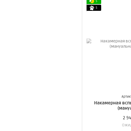
5
5
Артик
Накамерная всп
(ману
2 9
Ожи