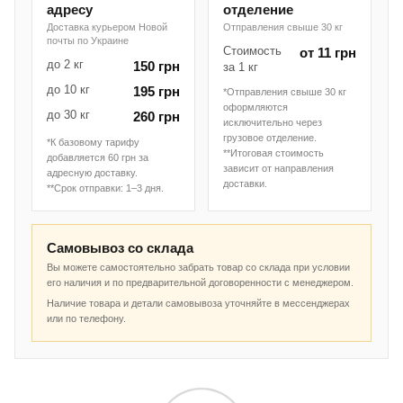
адресу
отделение
Доставка курьером Новой
Отправления свыше 30 кг
почты по Украине
Стоимость
от 11 грн
до 2 кг
150 грн
за 1 кг
до 10 кг
195 грн
*Отправления свыше 30 кг
оформляются
до 30 кг
260 грн
исключительно через
грузовое отделение.
*К базовому тарифу
**Итоговая стоимость
добавляется 60 грн за
зависит от направления
адресную доставку.
доставки.
**Срок отправки: 1–3 дня.
Самовывоз со склада
Вы можете самостоятельно забрать товар со склада при условии
его наличия и по предварительной договоренности с менеджером.
Наличие товара и детали самовывоза уточняйте в мессенджерах
или по телефону.