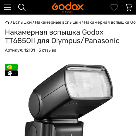
Вспышки
Накамерные вспышки
Накамерная вспышка God
Накамерная вспышка Godox
TT685OII для Olympus/Panasonic
Артикул:
12101
3 отзыва
5
5