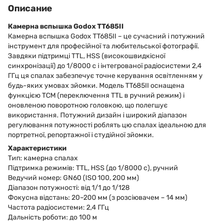
Описание
Камерна вспышка Godox TT685II
Камерна вспышка Godox TT685II – це сучасний і потужний
інструмент для професійної та любительської фотографії.
Завдяки підтримці TTL, HSS (високошвидкісної
синхронізації) до 1/8000 с і інтегрованої радіосистеми 2,4
ГГц ця спалах забезпечує точне керування освітленням у
будь-яких умовах зйомки. Модель TT685II оснащена
функцією TCM (переключення TTL в ручний режим) і
оновленою поворотною головкою, що полегшує
використання. Потужний дизайн і широкий діапазон
регулювання потужності роблять цю спалах ідеальною для
портретної, репортажної і студійної зйомки.
Характеристики
Тип: камерна спалах
Підтримка режимів: TTL, HSS (до 1/8000 с), ручний
Ведучий номер: GN60 (ISO 100, 200 мм)
Діапазон потужності: від 1/1 до 1/128
Фокусна відстань: 20–200 мм (з розсіювачем – 14 мм)
Частота радіосистеми: 2,4 ГГц
Дальність роботи: до 100 м