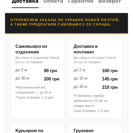
Доставка
Оплата
Гарантия
Возврат
ОТПРАВЛЯЕМ ЗАКАЗЫ ПО УКРАИНЕ НОВОЙ ПОЧТОЙ,
А ТАКЖЕ ПРЕДЛАГАЕМ САМОВЫВОЗ СО СКЛАДА.
Самовывоз из
Доставка в
отделения
почтомат
Доставка в отделение Новой
Доставка в почтомат Новой
почты по Украине
почты по Украине
до 2 кг
до 2 кг
90 грн
100 грн
до 30 кг
до 10 кг
200 грн
145 грн
до 30 кг
210 грн
*Максимальный вес
отправления — до 30 кг.
*К базовому тарифу
**Срок отправки: 1–3 дня.
добавляется 10 грн за
каждое место.
Срок отправки: 1–3 дня.
Курьером по
Грузовое