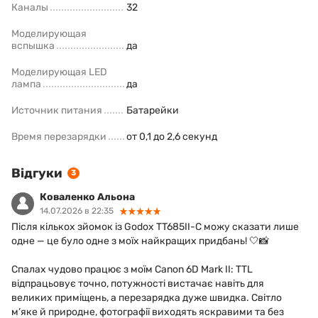
Каналы
32
Моделирующая
вспышка
да
Моделирующая LED
лампа
да
Источник питания
Батарейки
Время перезарядки
от 0,1 до 2,6 секунд
Відгуки
3
Коваленко Альона
14.07.2026 в 22:35
Після кількох зйомок із Godox TT685II-C можу сказати лише
одне — це було одне з моїх найкращих придбань! 🤍📸
Спалах чудово працює з моїм Canon 6D Mark II: TTL
відпрацьовує точно, потужності вистачає навіть для
великих приміщень, а перезарядка дуже швидка. Світло
м’яке й природне, фотографії виходять яскравими та без