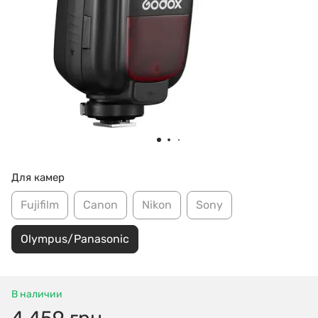
Для камер
Fujifilm
Canon
Nikon
Sony
Olympus/Panasonic
В наличии