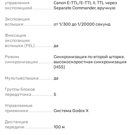
управления
Canon E-TTL/E-TTL II, TTL через
экспозицией
Separate Commander, вручную
Экспозиция
вспышки
от 1/300 до 1/20000 секунд
Фиксация
экспозиции
вспышки (FEL)
да
Режим
Синхронизация по второй шторке,
синхронизации
высокоскоростная синхронизация
(HSS)
Мультывспышка
да
Группы блоков
передатчика
5
Управляемые
приемники
Система Godox X
Дистанция
передачи
100 м