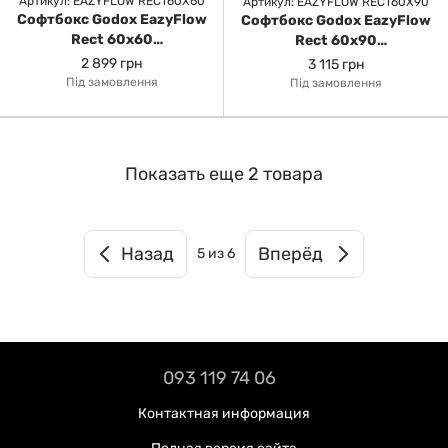
Артикул: EAZYFLOW RECT60X60
Артикул: EAZYFLOW RECT60X90
Софтбокс Godox EazyFlow
Софтбокс Godox EazyFlow
Rect 60x60
Rect 60x90
быстроскладной
быстроскладной
2 899 грн
3 115 грн
Під замовлення
Під замовлення
Показать еще 2 товара
Назад
Вперёд
5
из 6
093 119 74 06
Контактная информация