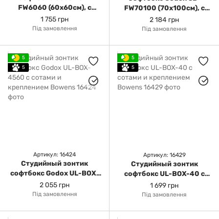
FW6060 (60x60см), с
FW70100 (70x100см), с
сотами
сотами
1 755 грн
2 184 грн
Під замовлення
Під замовлення
5
5
5
5
Артикул: 16424
Артикул: 16429
Студийный зонтик
Студийный зонтик
софтбокс Godox UL-BOX-
софтбокс UL-BOX-40 с
4560 с сотами и
сотами и креплением
2 055 грн
1 699 грн
креплением Bowens
Bowens
Під замовлення
Під замовлення