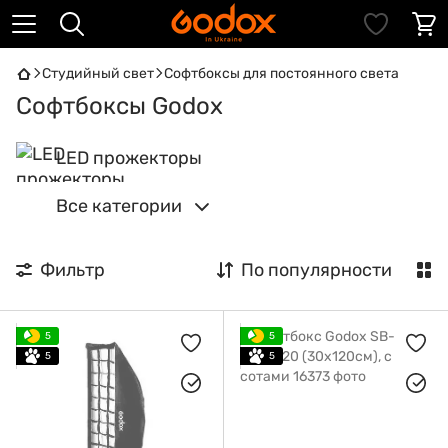
Студийный свет
Софтбоксы для постоянного света
Софтбоксы Godox
LED прожекторы
Все категории
Фильтр
По популярности
5
5
5
5