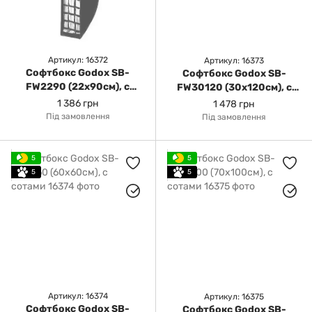
Артикул: 16372
Артикул: 16373
Софтбокс Godox SB-
Софтбокс Godox SB-
FW2290 (22x90см), с
FW30120 (30x120см), с
сотами
сотами
1 386 грн
1 478 грн
Під замовлення
Під замовлення
5
5
5
5
Артикул: 16374
Артикул: 16375
Софтбокс Godox SB-
Софтбокс Godox SB-