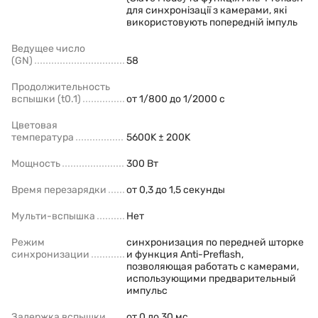
для синхронізації з камерами, які
використовують попередній імпуль
Ведущее число
(GN)
58
Продолжительность
вспышки (t0.1)
от 1/800 до 1/2000 с
Цветовая
температура
5600K ± 200K
Мощность
300 Вт
Время перезарядки
от 0,3 до 1,5 секунды
Мульти-вспышка
Нет
Режим
синхронизация по передней шторке
синхронизации
и функция Anti-Preflash,
позволяющая работать с камерами,
использующими предварительный
импульс
Задержка вспышки
от 0 до 30 мс