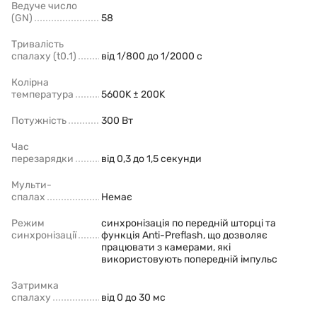
Ведуче число
(GN)
58
Тривалість
спалаху (t0.1)
від 1/800 до 1/2000 с
Колірна
температура
5600K ± 200K
Потужність
300 Вт
Час
перезарядки
від 0,3 до 1,5 секунди
Мульти-
спалах
Немає
Режим
синхронізація по передній шторці та
синхронізації
функція Anti-Preflash, що дозволяє
працювати з камерами, які
використовують попередній імпульс
Затримка
спалаху
від 0 до 30 мс