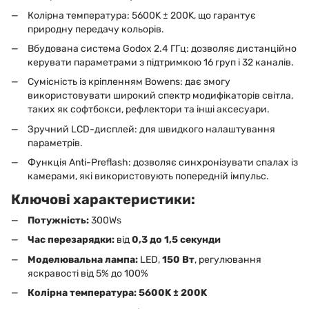
Колірна температура: 5600K ± 200K, що гарантує
природну передачу кольорів.
Вбудована система Godox 2.4 ГГц: дозволяє дистанційно
керувати параметрами з підтримкою 16 груп і 32 каналів.
Сумісність із кріпленням Bowens: дає змогу
використовувати широкий спектр модифікаторів світла,
таких як софтбокси, рефлектори та інші аксесуари.
Зручний LCD-дисплей: для швидкого налаштування
параметрів.
Функція Anti-Preflash: дозволяє синхронізувати спалах із
камерами, які використовують попередній імпульс.
Ключові характеристики:
Потужність:
300Ws
Час перезарядки:
від
0,3 до 1,5 секунди
Моделювальна лампа:
LED,
150 Вт
, регулювання
яскравості від 5% до 100%
Колірна температура:
5600K ± 200K