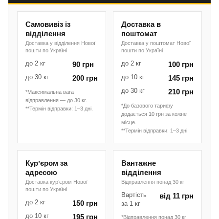
Самовивіз із
Доставка в
відділення
поштомат
Доставка у відділення Нової
Доставка у поштомат Нової
пошти по Україні
пошти по Україні
до 2 кг
до 2 кг
90 грн
100 грн
до 30 кг
до 10 кг
200 грн
145 грн
до 30 кг
210 грн
*Максимальна вага
відправлення — до 30 кг.
*До базового тарифу
**Термін відправки: 1–3 дні.
додається 10 грн за кожне
місце.
**Термін відправки: 1–3 дні.
Курʼєром за
Вантажне
адресою
відділення
Доставка курʼєром Нової
Відправлення понад 30 кг
пошти по Україні
Вартість
від 11 грн
до 2 кг
150 грн
за 1 кг
до 10 кг
195 грн
*Відправлення понад 30 кг