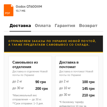
Godox QT600IIIM
13.7 МБ
PDF
Доставка
Оплата
Гарантия
Возврат
ОТПРАВЛЯЕМ ЗАКАЗЫ ПО УКРАИНЕ НОВОЙ ПОЧТОЙ,
А ТАКЖЕ ПРЕДЛАГАЕМ САМОВЫВОЗ СО СКЛАДА.
Самовывоз из
Доставка в
отделения
почтомат
Доставка в отделение Новой
Доставка в почтомат Новой
почты по Украине
почты по Украине
до 2 кг
до 2 кг
90 грн
100 грн
до 30 кг
до 10 кг
200 грн
145 грн
до 30 кг
210 грн
*Максимальный вес
отправления — до 30 кг.
*К базовому тарифу
**Срок отправки: 1–3 дня.
добавляется 10 грн за