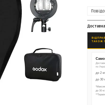
Повідо
Доставк
ВІДПРА
ТАКОЖ 
Самов
Доставк
по Укра
до 2 к
до 30 
*Макси
до 30 кг
**Термін