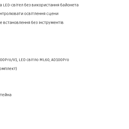
та LED-світел без використання байонета
контролювати освітлення сцени
е встановлення без інструментів
300Pro/V1, LED світло ML60, AD100Pro
комплект)
штейна