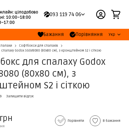
нлайн: цілодобово
093 119 74 06
ні: 10:00–18:00
00–17:00
Бажання
Порівняння
Укр
Спалахи
Софтбокси для спалахів
 спалаху Godox SGGV8080 (80х80 см), з кронштейном S2 і сіткою
бокс для спалаху Godox
8080 (80х80 см), з
штейном S2 і сіткою
09
Залишити відгук
 грн
Порівняти
В бажання
ння