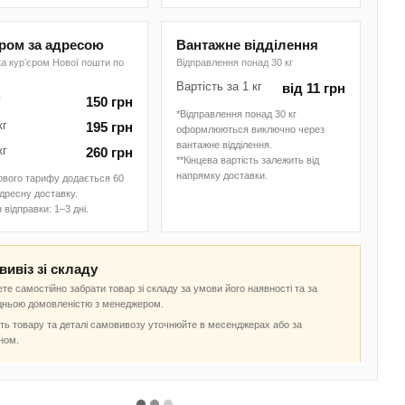
єром за адресою
Вантажне відділення
а курʼєром Нової пошти по
Відправлення понад 30 кг
Вартість за 1 кг
від 11 грн
г
150 грн
*Відправлення понад 30 кг
кг
195 грн
оформлюються виключно через
вантажне відділення.
кг
260 грн
**Кінцева вартість залежить від
напрямку доставки.
ового тарифу додається 60
адресну доставку.
 відправки: 1–3 дні.
ивіз зі складу
те самостійно забрати товар зі складу за умови його наявності та за
дньою домовленістю з менеджером.
ть товару та деталі самовивозу уточнюйте в месенджерах або за
ном.