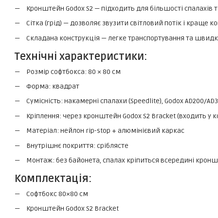
Кронштейн Godox S2 — підходить для більшості спалахів 
Сітка (грід) — дозволяє звузити світловий потік і краще 
Складана конструкція — легке транспортування та швидк
Технічні характеристики:
Розмір софтбокса: 80 × 80 см
Форма: квадрат
Сумісність: накамерні спалахи (Speedlite), Godox AD200/AD
Кріплення: через кронштейн Godox S2 Bracket (входить у 
Матеріал: нейлон rip-stop + алюмінієвий каркас
Внутрішнє покриття: сріблясте
Монтаж: без байонета, спалах кріпиться всередині крон
Комплектація:
Софтбокс 80×80 см
Кронштейн Godox S2 Bracket