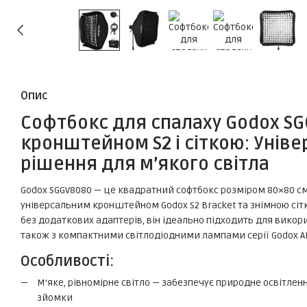
Опис
Софтбокс для спалаху Godox SGG
кронштейном S2 і сіткою: Унів
рішення для м’якого світла
Godox SGGV8080 — це квадратний софтбокс розміром 80×80 см
універсальним кронштейном Godox S2 Bracket та знімною сі
без додаткових адаптерів, він ідеально підходить для викор
також з компактними світлодіодними лампами серії Godox AD2
Особливості:
М’яке, рівномірне світло — забезпечує природне освітленн
зйомки