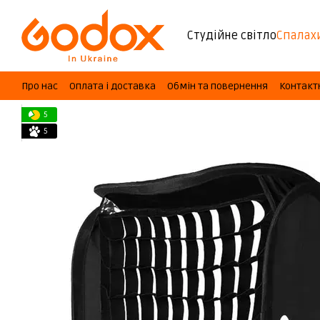
Перейти до основного контенту
Студійне світло
Спалах
Про нас
Оплата і доставка
Обмін та повернення
Контакт
5
5