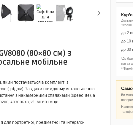
Курʼ
Доставк
Україні
до 2 к
до 10 
до 30 
V8080 (80×80 см) з
*До баз
ерсальне мобільне
грн за 
**Термін
, який постачається в комплекті з
Самов
ткою (грідом). Завдяки швидкому встановленню
Ви може
истання з накамерними спалахами (Speedlite), а
попере
00, AD300Pro, V1, ML60 тощо.
Наявніс
телефо
я для портретної, предметної та інтерв’ю-