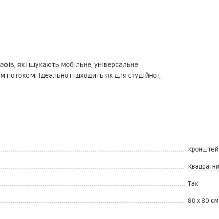
афів, які шукають мобільне, універсальне
м потоком. Ідеально підходить як для студійної,
Кронштей
Квадратн
Так
80 х 80 см