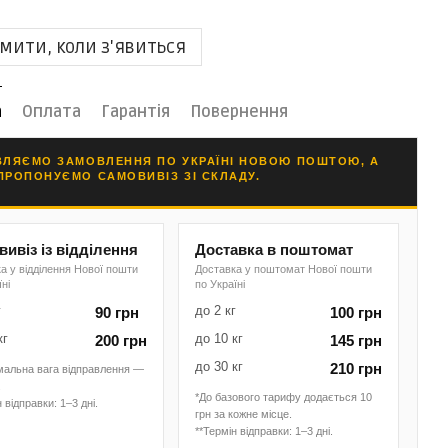
мити, коли з'явиться
а
Оплата
Гарантія
Повернення
ВЛЯЄМО ЗАМОВЛЕННЯ ПО УКРАЇНІ НОВОЮ ПОШТОЮ, А
ПРОПОНУЄМО САМОВИВІЗ ЗІ СКЛАДУ.
ивіз із відділення
Доставка в поштомат
а у відділення Нової пошти
Доставка у поштомат Нової пошти
їні
по Україні
г
до 2 кг
90 грн
100 грн
кг
до 10 кг
200 грн
145 грн
до 30 кг
210 грн
мальна вага відправлення —
.
*До базового тарифу додається 10
 відправки: 1–3 дні.
грн за кожне місце.
**Термін відправки: 1–3 дні.