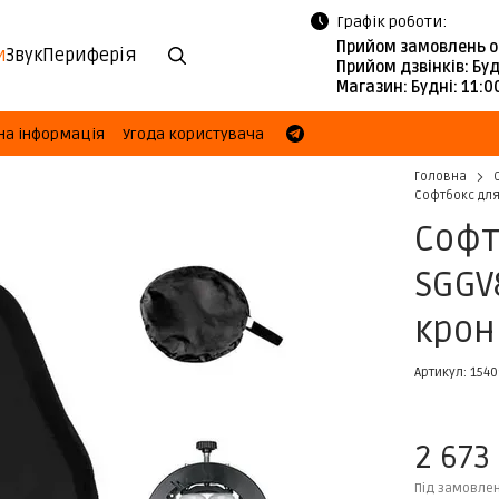
Графік роботи:
Прийом замовлень о
и
Звук
Периферія
Прийом дзвінків:
Буд
Магазин:
Будні: 11:
на інформація
Угода користувача
Головна
Софтбокс для
Софт
SGGV
крон
Артикул: 154
2 673
Під замовле